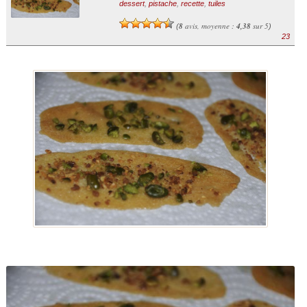
dessert
,
pistache
,
recette
,
tuiles
8
avis, moyenne :
4,38
sur 5
(
)
23