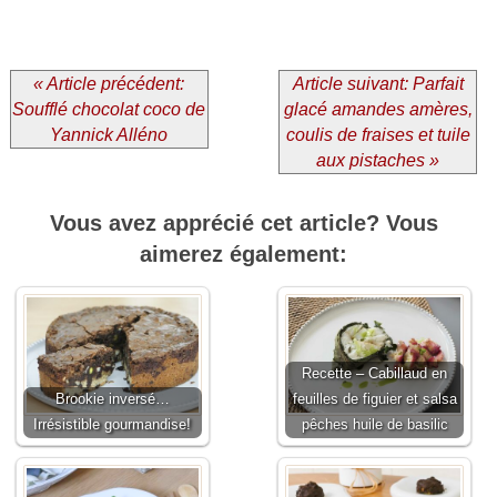
« Article précédent:
Article suivant: Parfait
Soufflé chocolat coco de
glacé amandes amères,
Yannick Alléno
coulis de fraises et tuile
aux pistaches »
Vous avez apprécié cet article? Vous
aimerez également:
Recette – Cabillaud en
Brookie inversé…
feuilles de figuier et salsa
Irrésistible gourmandise!
pêches huile de basilic