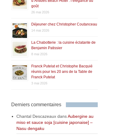
d’Antibes Beach Hôtel : l’élégance du
goût
26 mai 2026
Déjeuner chez Christopher Coutanceau
14 mai 2026
La Chabotterie : la cuisine éclatante de
Benjamin Patissier
8 mai 2026
Franck Putelat et Christophe Bacquié
réunis pour les 20 ans de la Table de
Franck Putelat
3 mai 2026
Derniers commentaires
Chantal Descazeaux
dans
Aubergine au
miso et sauce soja [cuisine japonaise] –
Nasu dengaku