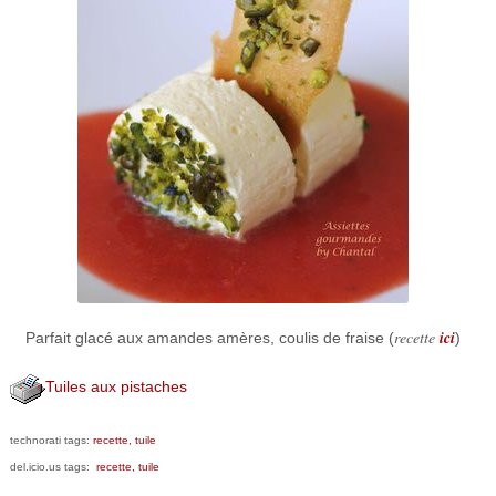
recette
ici
Parfait glacé aux amandes amères, coulis de fraise (
)
Tuiles aux pistaches
technorati tags:
recette,
tuile
del.icio.us tags:
recette,
tuile