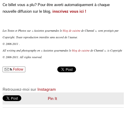
Ce billet vous a plu? Pour être averti automatiquement à chaque
nouvelle diffusion sur le blog,
inscrivez vous ici !
Les Textes et Photos sur « Assiettes gourmandes le
blog de cuisine
de Chantal », sont protégés par
Copyright. Toute reproduction interdite sans accord de l’auteur.
© 2006-2011 .
All writing and photography on « Assiettes gourmandes le
blog de cuisine
de Chantal », is Copyright
© 2006-2011. All rights reserved.
Follow
Retrouvez-moi sur
Instagram
Pin It