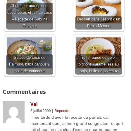
Chou-fleur aux épices,
cacahuètes et lait de coco
– Recette de Sabrina
Dessert dans l’esprit d’un
Ghayour
Pim’s Maison
Salade de coco de
Truite, purée de céleri,
Paimpol, baba ganoush,
oignons caramélisés au
huile de coriandre
soja, huile de poireaux
Commentaires
Val
|
6 juillet 2009
Répondre
Il me tarde d’avoir la recette du parfait, car
maintenant que j’ai mon grand congélateur et qu’il
fait chaud, je n’ai plus d’excuse pour ne pas en