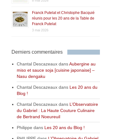
8 mai 2026
Franck Putelat et Christophe Bacquié
réunis pour les 20 ans de la Table de
Franck Putelat
3 mai 2026
Derniers commentaires
Chantal Descazeaux
dans
Aubergine au
miso et sauce soja [cuisine japonaise] –
Nasu dengaku
Chantal Descazeaux
dans
Les 20 ans du
Blog !
Chantal Descazeaux
dans
L’Observatoire
du Gabriel : La Haute Couture Culinaire
de Bertrand Noeureuil
Philippe
dans
Les 20 ans du Blog !
PHILIPPE
dans
L’Observatoire du Gabriel