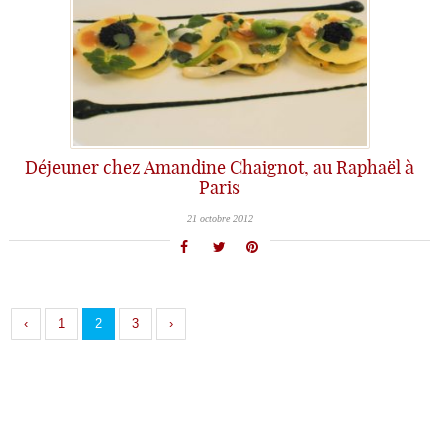
Déjeuner chez Amandine Chaignot, au Raphaël à
Paris
21 octobre 2012
‹
1
2
3
›