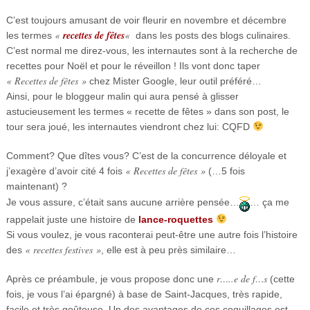
C’est toujours amusant de voir fleurir en novembre et décembre
«
recettes de fêtes
«
les termes
dans les posts des blogs culinaires.
C’est normal me direz-vous, les internautes sont à la recherche de
recettes pour Noël et pour le réveillon ! Ils vont donc taper
« Recettes de fêtes »
chez Mister Google, leur outil préféré…
Ainsi, pour le bloggeur malin qui aura pensé à glisser
astucieusement les termes « recette de fêtes » dans son post, le
tour sera joué, les internautes viendront chez lui: CQFD
Comment? Que dîtes vous? C’est de la concurrence déloyale et
« Recettes de fêtes »
j’exagère d’avoir cité 4 fois
(…5 fois
maintenant) ?
Je vous assure, c’était sans aucune arrière pensée…
… ça me
rappelait juste une histoire de
lance-roquettes
Si vous voulez, je vous raconterai peut-être une autre fois l’histoire
« recettes festives »
des
, elle est à peu près similaire…
r…..e de f…s
Après ce préambule, je vous propose donc une
(cette
fois, je vous l’ai épargné) à base de Saint-Jacques, très rapide,
facile et très goûteuse. Un des avantages de ces coquillages est