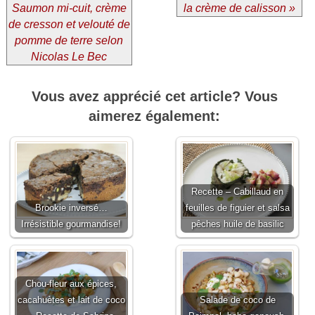
Saumon mi-cuit, crème
la crème de calisson »
de cresson et velouté de
pomme de terre selon
Nicolas Le Bec
Vous avez apprécié cet article? Vous
aimerez également:
Recette – Cabillaud en
Brookie inversé…
feuilles de figuier et salsa
Irrésistible gourmandise!
pêches huile de basilic
Chou-fleur aux épices,
cacahuètes et lait de coco
Salade de coco de