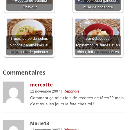
– Recette de Sabrina
Paimpol, baba ganoush,
Ghayour
huile de coriandre
Truite, purée de céleri,
Saint-Jacques,
oignons caramélisés au
topinambours fumés et en
soja, huile de poireaux
chips, lait de cacahuètes
Commentaires
mercotte
|
12 novembre 2007
Répondre
Comment ça toi tu fais de recettes de fêtes?? mais
c’est tous les jours la fête chez toi !!!
Marie13
|