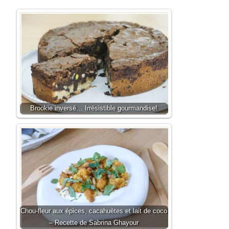
Brookie inversé… Irrésistible gourmandise!
Chou-fleur aux épices, cacahuètes et lait de coco
– Recette de Sabrina Ghayour