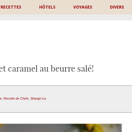
RECETTES
HÔTELS
VOYAGES
DIVERS
P
t caramel au beurre salé!
te
,
Recette de Chefs
,
Shangri-La