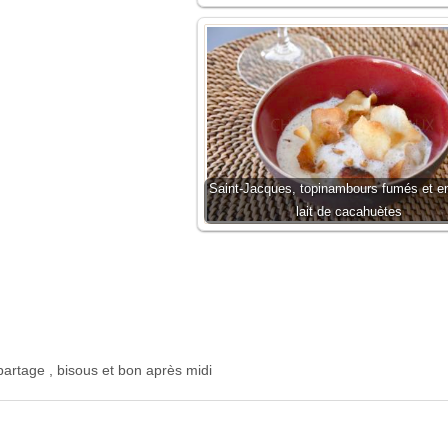
Saint-Jacques, topinambours fumés et en
lait de cacahuètes
partage , bisous et bon après midi