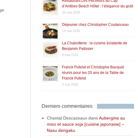
Restaurant Les Pêcheurs au Cap
d’Antibes Beach Hôtel : l’élégance du goût
ge.
26 mai 2026
Déjeuner chez Christopher Coutanceau
14 mai 2026
La Chabotterie : la cuisine éclatante de
Benjamin Patissier
8 mai 2026
Franck Putelat et Christophe Bacquié
réunis pour les 20 ans de la Table de
Franck Putelat
3 mai 2026
Derniers commentaires
Chantal Descazeaux
dans
Aubergine au
miso et sauce soja [cuisine japonaise] –
Nasu dengaku