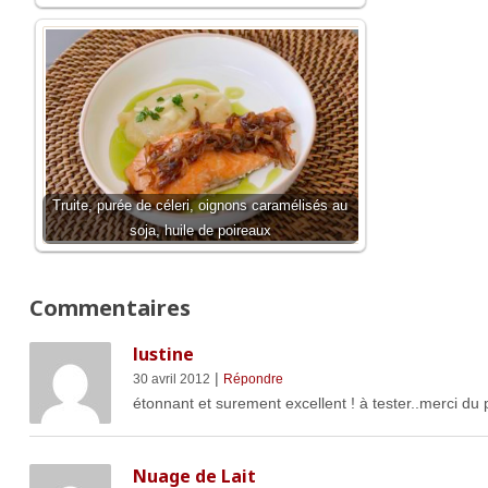
Truite, purée de céleri, oignons caramélisés au
soja, huile de poireaux
Commentaires
lustine
|
30 avril 2012
Répondre
étonnant et surement excellent ! à tester..merci du 
Nuage de Lait