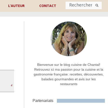
L’AUTEUR
CONTACT
Nom
*
rénom
Nom
Adresse de contact
*
Bienvenue sur le blog cuisine de Chantal!
Retrouvez ici ma passion pour la cuisine et la
gastronomie française: recettes, découvertes,
Commentaire ou message
*
balades gourmandes et avis sur les
restaurants
4
Partenariats