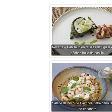
Recette – Cabillaud en feuilles de figuier 
pêches huile de basilic
Salade de coco de Paimpol, baba ganoush
de coriandre