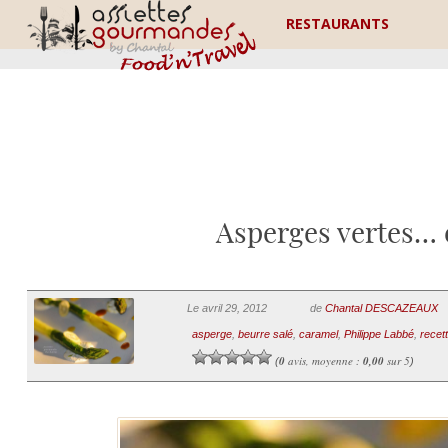
RESTAURANTS
Asperges vertes… e
Le avril 29, 2012
de
Chantal DESCAZEAUX
asperge
,
beurre salé
,
caramel
,
Philippe Labbé
,
recet
0
avis, moyenne :
0,00
sur 5
(
)