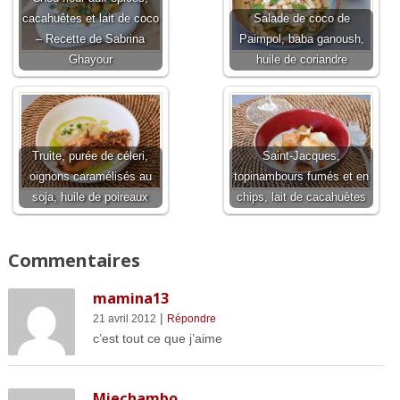
cacahuètes et lait de coco
Salade de coco de
– Recette de Sabrina
Paimpol, baba ganoush,
Ghayour
huile de coriandre
Truite, purée de céleri,
Saint-Jacques,
oignons caramélisés au
topinambours fumés et en
soja, huile de poireaux
chips, lait de cacahuètes
Commentaires
mamina13
|
21 avril 2012
Répondre
c’est tout ce que j’aime
Miechambo