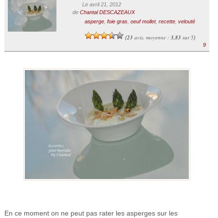
Le avril 21, 2012
de
Chantal DESCAZEAUX
asperge
,
foie gras
,
oeuf mollet
,
recette
,
velouté
23
avis, moyenne :
3,83
sur 5
(
)
9
En ce moment on ne peut pas rater les asperges sur les