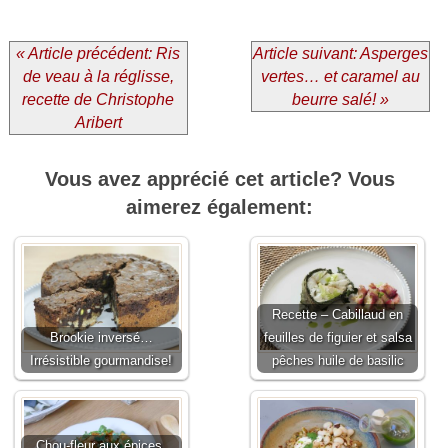
« Article précédent: Ris
Article suivant: Asperges
de veau à la réglisse,
vertes… et caramel au
recette de Christophe
beurre salé! »
Aribert
Vous avez apprécié cet article? Vous
aimerez également:
Recette – Cabillaud en
Brookie inversé…
feuilles de figuier et salsa
Irrésistible gourmandise!
pêches huile de basilic
Chou-fleur aux épices,