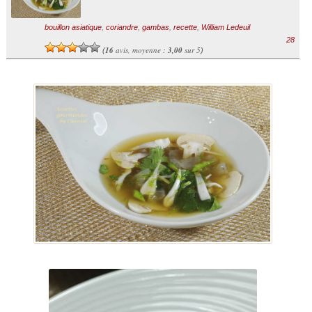
bouillon asiatique
,
coriandre
,
gambas
,
recette
,
William Ledeuil
28
16
avis, moyenne :
3,00
sur 5
(
)