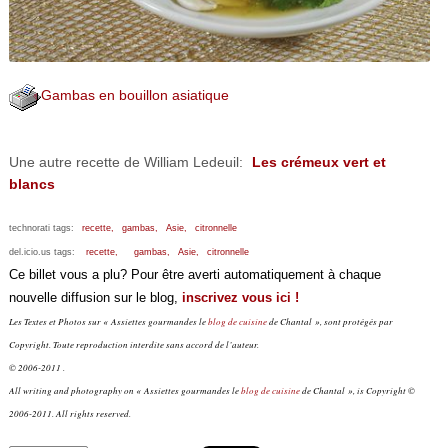
Gambas en bouillon asiatique
Une autre recette de William Ledeuil:
Les crémeux vert et
blancs
technorati tags:
recette,
gambas,
Asie,
citronnelle
del.icio.us tags:
recette,
gambas,
Asie,
citronnelle
Ce billet vous a plu? Pour être averti automatiquement à chaque
nouvelle diffusion sur le blog,
inscrivez vous ici !
Les Textes et Photos sur « Assiettes gourmandes le
blog de cuisine
de Chantal », sont protégés par
Copyright. Toute reproduction interdite sans accord de l’auteur.
© 2006-2011 .
All writing and photography on « Assiettes gourmandes le
blog de cuisine
de Chantal », is Copyright ©
2006-2011. All rights reserved.