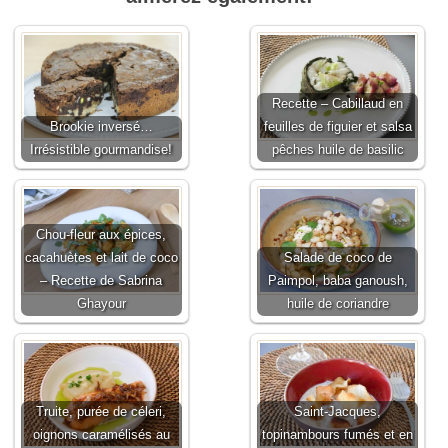
Recette – Cabillaud en
Brookie inversé…
feuilles de figuier et salsa
Irrésistible gourmandise!
pêches huile de basilic
Chou-fleur aux épices,
cacahuètes et lait de coco
Salade de coco de
– Recette de Sabrina
Paimpol, baba ganoush,
Ghayour
huile de coriandre
Truite, purée de céleri,
Saint-Jacques,
oignons caramélisés au
topinambours fumés et en