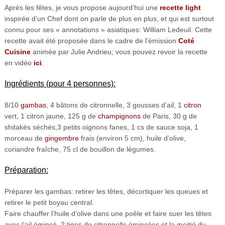
Après les fêtes, je vous propose aujourd’hui une
recette light
inspirée d’un Chef dont on parle de plus en plus, et qui est surtout
connu pour ses « annotations » asiatiques: William Ledeuil. Cette
recette avait été proposée dans le cadre de l’émission
Coté
Cuisine
animée par Julie Andrieu; vous pouvez revoir la recette
en vidéo
ici
.
Ingrédients (pour 4 personnes):
8/10
gambas
, 4 bâtons de citronnelle, 3 gousses d’ail, 1
citron
vert, 1 citron jaune, 125 g de
champignons
de Paris, 30 g de
shitakés séchés,3 petits oignons fanes, 1 cs de sauce soja, 1
morceau de
gingembre
frais (environ 5 cm), huile d’olive,
coriandre fraîche, 75 cl de bouillon de légumes.
Préparation:
Préparer les gambas: retirer les têtes, décortiquer les queues et
retirer le petit boyau central.
Faire chauffer l’huile d’olive dans une poêle et faire suer les têtes
avec l’ail émincé, 2 tiges de citronnelle émincées et la moitié du