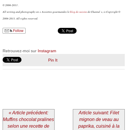
© 2006-2011 .
All writing and photography on « Assiettes gourmandes le
blog de cuisine
de Chantal », is Copyright ©
2006-2011. All rights reserved.
Follow
Retrouvez-moi sur
Instagram
Pin It
« Article précédent:
Article suivant: Filet
Muffins chocolat pralines
mignon de veau au
selon une recette de
paprika, cuisiné à la