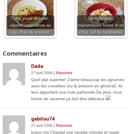
Truite, purée de céleri,
Saint-Jacques,
oignons caramélisés au
topinambours fumés et en
soja, huile de poireaux
chips, lait de cacahuètes
Commentaires
Dada
|
27 avril 2009
Répondre
Quel plat superbe! J’aime beaucoup les agrumes
avec les crevettes (ou le poisson en général), ils
leur apportent une note parfumée.De plus, sous
forme de caramel ça doit être délicieux
gabilou74
|
27 avril 2009
Répondre
bravo ma Chantal une recette colorée et super