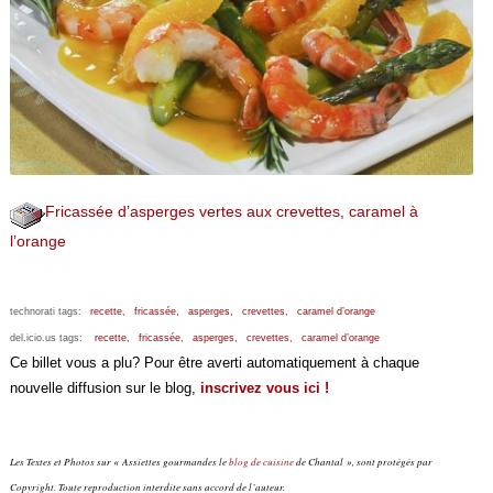
Fricassée d’asperges vertes aux crevettes, caramel à
l’orange
technorati tags:
recette,
fricassée,
asperges,
crevettes,
caramel d’orange
del.icio.us tags:
recette,
fricassée,
asperges,
crevettes,
caramel d’orange
Ce billet vous a plu? Pour être averti automatiquement à chaque
nouvelle diffusion sur le blog,
inscrivez vous ici !
Les Textes et Photos sur « Assiettes gourmandes le
blog de cuisine
de Chantal », sont protégés par
Copyright. Toute reproduction interdite sans accord de l’auteur.