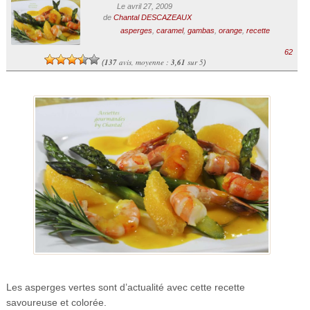
Le avril 27, 2009
de
Chantal DESCAZEAUX
asperges
,
caramel
,
gambas
,
orange
,
recette
62
137
avis, moyenne :
3,61
sur 5
(
)
Les asperges vertes sont d’actualité avec cette recette
savoureuse et colorée.