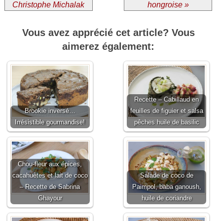
Christophe Michalak
hongroise »
Vous avez apprécié cet article? Vous
aimerez également:
Recette – Cabillaud en
Brookie inversé…
feuilles de figuier et salsa
Irrésistible gourmandise!
pêches huile de basilic
Chou-fleur aux épices,
cacahuètes et lait de coco
Salade de coco de
– Recette de Sabrina
Paimpol, baba ganoush,
Ghayour
huile de coriandre