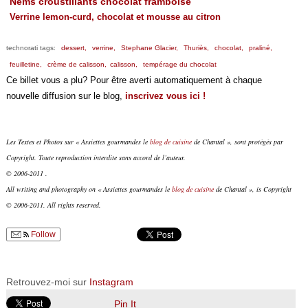
Nems croustillants chocolat framboise
Verrine lemon-curd, chocolat et mousse au citron
technorati tags:
dessert,
verrine,
Stephane Glacier,
Thuriès,
chocolat,
praliné,
feuilletine,
crème de calisson,
calisson,
tempérage du chocolat
Ce billet vous a plu? Pour être averti automatiquement à chaque
nouvelle diffusion sur le blog,
inscrivez vous ici !
Les Textes et Photos sur « Assiettes gourmandes le
blog de cuisine
de Chantal », sont protégés par
Copyright. Toute reproduction interdite sans accord de l’auteur.
© 2006-2011 .
All writing and photography on « Assiettes gourmandes le
blog de cuisine
de Chantal », is Copyright
© 2006-2011. All rights reserved.
Follow
Retrouvez-moi sur
Instagram
Pin It