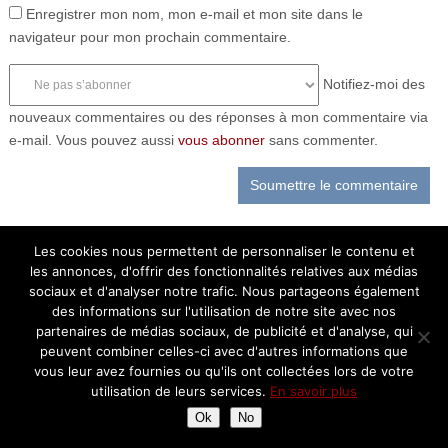
Enregistrer mon nom, mon e-mail et mon site dans le
navigateur pour mon prochain commentaire.
Notifiez-moi des
nouveaux commentaires ou des réponses à mon commentaire via
e-mail. Vous pouvez aussi
vous abonner
sans commenter.
Les cookies nous permettent de personnaliser le contenu et
les annonces, d'offrir des fonctionnalités relatives aux médias
sociaux et d'analyser notre trafic. Nous partageons également
des informations sur l'utilisation de notre site avec nos
partenaires de médias sociaux, de publicité et d'analyse, qui
peuvent combiner celles-ci avec d'autres informations que
vous leur avez fournies ou qu'ils ont collectées lors de votre
utilisation de leurs services.
En savoir plus
Ok
No
Bienvenue sur le blog cuisine de Chantal!