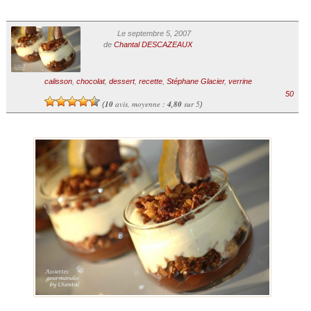
Le septembre 5, 2007
de
Chantal DESCAZEAUX
calisson
,
chocolat
,
dessert
,
recette
,
Stéphane Glacier
,
verrine
50
10
avis, moyenne :
4,80
sur 5
(
)