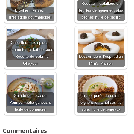
Recette – Cabillaud en
Brookie inversé…
feuilles de figuier et salsa
Irrésistible gourmandise!
pêches huile de basilic
Chou-fleur aux épices,
cacahuètes et lait de coco
– Recette de Sabrina
Dessert dans l’esprit d’un
Ghayour
Pim’s Maison
Salade de coco de
Truite, purée de céleri,
Paimpol, baba ganoush,
oignons caramélisés au
huile de coriandre
soja, huile de poireaux
Commentaires