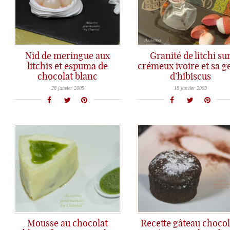
Nid de meringue aux
Granité de litchi su
litchis et espuma de
crémeux ivoire et sa g
chocolat blanc
d’hibiscus
Oui, je sais, le jeu du fruit vedette le litchi est fini depuis plus d'une semaine! Alors pourquoi une recette
Je vous l'ai déjà dit, c'est la bousculade avec les recettes sur le litchi! Mais il serait bien dommage de
28 janvier 2009
18 janvier 2009
Mousse au chocolat
Recette gâteau chocol