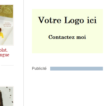
Envoyer
lat,
angue
ça, c'est à
Publicité