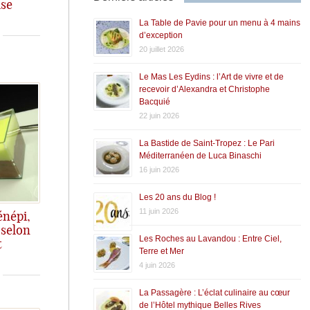
ise
La Table de Pavie pour un menu à 4 mains
d’exception
20 juillet 2026
Le Mas Les Eydins : l’Art de vivre et de
recevoir d’Alexandra et Christophe
Bacquié
22 juin 2026
La Bastide de Saint-Tropez : Le Pari
Méditerranéen de Luca Binaschi
16 juin 2026
Les 20 ans du Blog !
11 juin 2026
énépi,
 selon
Les Roches au Lavandou : Entre Ciel,
t
ine de ce dessert
Terre et Mer
4 juin 2026
La Passagère : L’éclat culinaire au cœur
de l’Hôtel mythique Belles Rives