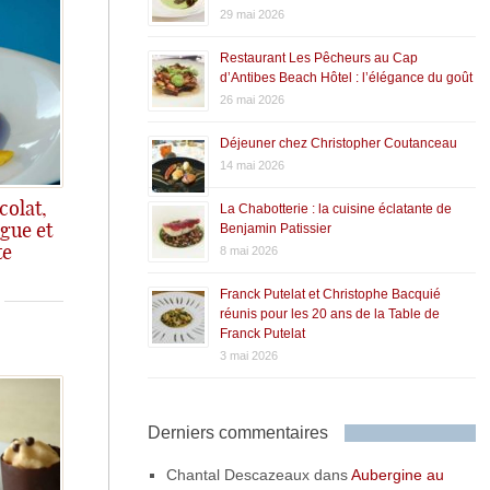
29 mai 2026
Restaurant Les Pêcheurs au Cap
d’Antibes Beach Hôtel : l’élégance du goût
26 mai 2026
Déjeuner chez Christopher Coutanceau
14 mai 2026
colat,
La Chabotterie : la cuisine éclatante de
Benjamin Patissier
gue et
te
8 mai 2026
Franck Putelat et Christophe Bacquié
réunis pour les 20 ans de la Table de
Franck Putelat
3 mai 2026
Derniers commentaires
Chantal Descazeaux
dans
Aubergine au