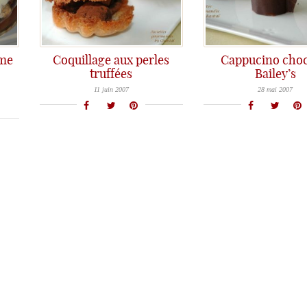
ème
Coquillage aux perles
Cappucino choc
truffées
Bailey’s
Un nouveau Lundi avec une recette chocolatée...et pourquoi pas des coquillages au chocolat?...J'en vois certains qui s'inquiètent déjà: "Des coquillages
Comme promis, et pour illustrer ma recette du Lundi spécial chocolat, je vous propose de vous faire décou
11 juin 2007
28 mai 2007