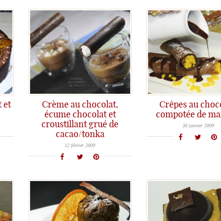
 et
Crème au chocolat,
Crêpes au choco
écume chocolat et
compotée de m
Crêpe chocolat, compotée de mangue Dur, dur, je le reconnais! Commencer de suite avec une photo comme 
croustillant grué de
30 janvier 2009
cacao/tonka
Suite logique de la recette de la tuile que je vous ai présentée hier, voici une recette qui va utiliser
12 février 2009