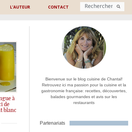
L’AUTEUR
CONTACT
Nom
*
rénom
Nom
Adresse de contact
*
Bienvenue sur le blog cuisine de Chantal!
Retrouvez ici ma passion pour la cuisine et la
gastronomie française: recettes, découvertes,
Commentaire ou message
*
balades gourmandes et avis sur les
ngue à
restaurants
ci de
t blanc
Partenariats