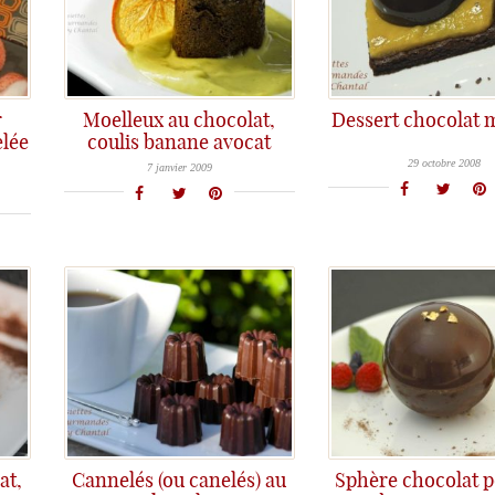
r
Moelleux au chocolat,
Dessert chocolat
Les desserts à l'assiette se composent souvent d'un montage d'une base et de textures variées. Celui-ci a 
elée
coulis banane avocat
Moelleux au chocolat au coeur coulant Qu'on l'appelle biscuit au chocolat coulant, ou moelleux au chocolat au coeur coulant, ce
29 octobre 2008
7 janvier 2009
at,
Cannelés (ou canelés) au
Sphère chocolat 