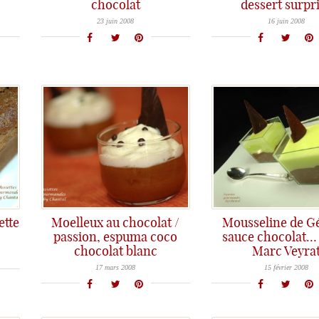
chocolat
dessert surpr
Cannelé ou canelé? Eternelle question sans réponse que se posent les gastronomes... :-) Quoi qu'il en soit, que l'on écrive
Un dessert surprise, ça vous dit? Alors c'est parti pour une boule de chocolat servie en dessert!... c'est trop tentant
23 juin 2008
16 juin 2008
ette
Moelleux au chocolat /
Mousseline de G
passion, espuma coco
sauce chocolat…
chocolat blanc
Marc Veyra
Moelleux au chocolat, coulant, et autres variations autour du biscuit au chocolat connaissent toujours un vif succès...! Le petit plus
Du sirop de Génépi dans les réserves et une recette du Chef Marc Veyrat sont à l'orig
17 mars 2008
15 février 2008