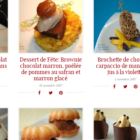
lat
Dessert de Fête: Brownie
Brochette de cho
ans
chocolat marron, poêlée
carpaccio de man
de pommes au safran et
jus à la violet
Chocolat, mangue, violette, voilà 3 ingrédients réunis dans une même recette pour réaliser ce dessert original, avec un goût puissant
marron glacé
Suite à mon dernier post dans lequel je vous ai proposé une recette de fête, j'ai reçu de nombreux mails
5 novembre 2007
30 novembre 2007