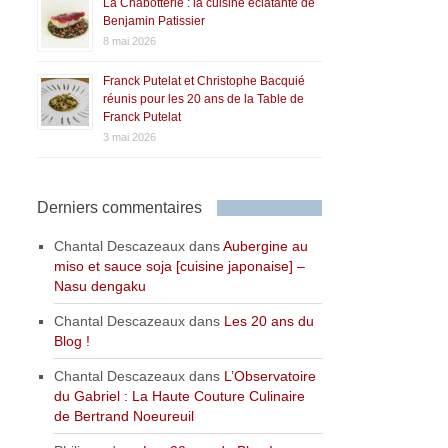
La Chabotterie : la cuisine éclatante de
Benjamin Patissier
8 mai 2026
Franck Putelat et Christophe Bacquié
réunis pour les 20 ans de la Table de
Franck Putelat
3 mai 2026
Derniers commentaires
Chantal Descazeaux
dans
Aubergine au
miso et sauce soja [cuisine japonaise] –
Nasu dengaku
Chantal Descazeaux
dans
Les 20 ans du
Blog !
Chantal Descazeaux
dans
L’Observatoire
du Gabriel : La Haute Couture Culinaire
de Bertrand Noeureuil