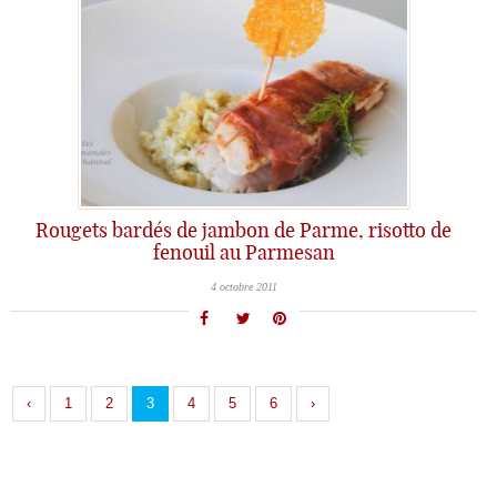
Rougets bardés de jambon de Parme, risotto de
fenouil au Parmesan
4 octobre 2011
‹
1
2
3
4
5
6
›