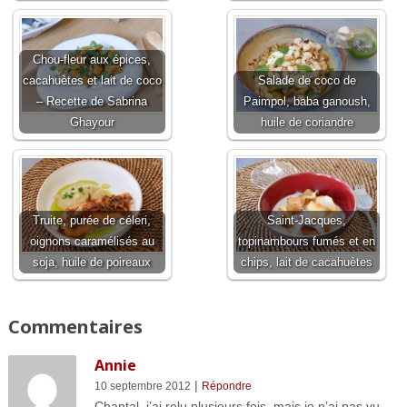
Chou-fleur aux épices,
cacahuètes et lait de coco
Salade de coco de
– Recette de Sabrina
Paimpol, baba ganoush,
Ghayour
huile de coriandre
Truite, purée de céleri,
Saint-Jacques,
oignons caramélisés au
topinambours fumés et en
soja, huile de poireaux
chips, lait de cacahuètes
Commentaires
Annie
|
10 septembre 2012
Répondre
Chantal, j’ai relu plusieurs fois, mais je n’ai pas vu