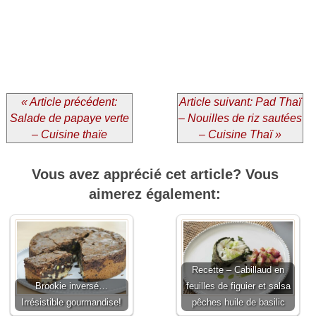
« Article précédent:
Article suivant: Pad Thaï
Salade de papaye verte
– Nouilles de riz sautées
– Cuisine thaïe
– Cuisine Thaï »
Vous avez apprécié cet article? Vous
aimerez également:
Recette – Cabillaud en
Brookie inversé…
feuilles de figuier et salsa
Irrésistible gourmandise!
pêches huile de basilic