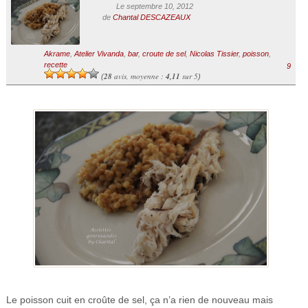
Le septembre 10, 2012
de
Chantal DESCAZEAUX
Akrame
,
Atelier Vivanda
,
bar
,
croute de sel
,
Nicolas Tissier
,
poisson
,
recette
9
28
avis, moyenne :
4,11
sur 5
(
)
Le poisson cuit en croûte de sel, ça n’a rien de nouveau mais