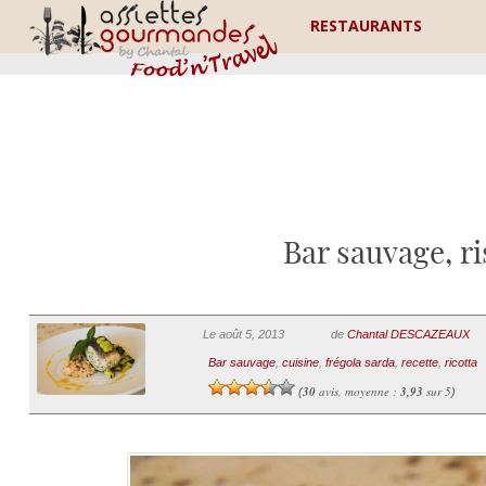
RESTAURANTS
Bar sauvage, ri
Le août 5, 2013
de
Chantal DESCAZEAUX
Bar sauvage
,
cuisine
,
frégola sarda
,
recette
,
ricotta
30
avis, moyenne :
3,93
sur 5
(
)