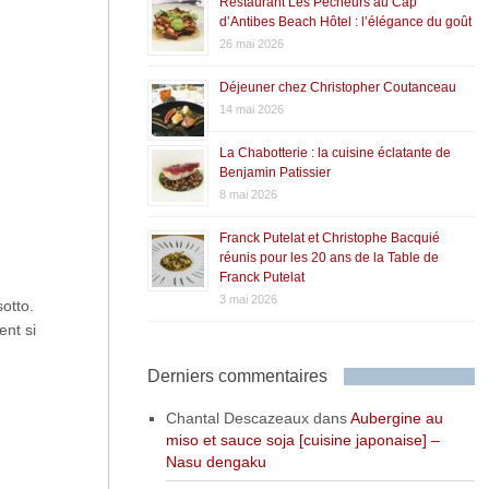
Restaurant Les Pêcheurs au Cap
d’Antibes Beach Hôtel : l’élégance du goût
26 mai 2026
Déjeuner chez Christopher Coutanceau
14 mai 2026
La Chabotterie : la cuisine éclatante de
Benjamin Patissier
8 mai 2026
Franck Putelat et Christophe Bacquié
réunis pour les 20 ans de la Table de
Franck Putelat
3 mai 2026
otto.
ent si
Derniers commentaires
Chantal Descazeaux
dans
Aubergine au
miso et sauce soja [cuisine japonaise] –
Nasu dengaku