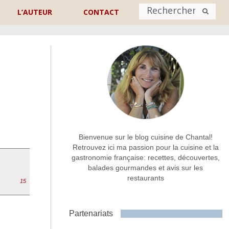
L’AUTEUR
CONTACT
Nom
*
rénom
Nom
Adresse de contact
*
Bienvenue sur le blog cuisine de Chantal!
Retrouvez ici ma passion pour la cuisine et la
gastronomie française: recettes, découvertes,
Commentaire ou message
*
balades gourmandes et avis sur les
restaurants
15
Partenariats