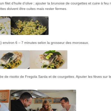
filet d’huile d’olive ; ajouter la brunoise de courgettes et cuire à feu
ttes doivent être cuites mais rester fermes.
erk) environ 6 – 7 minutes selon la grosseur des morceaux.
erée de risotto de Fregola Sarda et de courgettes. Ajouter les fèves sur 