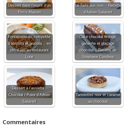
Dessert dans l’esprit d’un
La Tarte aux noix – Recette
Pim’s Maison
d’Adrien Salavert
Fontainebleau, compotée
Cake chocolat orange,
d’abricots et granola… en
ganache et glaçage
clin d’oeil au restaurant
chocolat – Recette de
Lune
Stéphane Corolleur
Dessert à l’assiette :
Chocolat / Poire d’Adrien
Tartelettes noix et caramel
Salavert
au chocolat
Commentaires