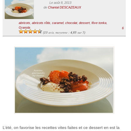
Le août 8, 2013
de
Chantal DESCAZEAUX
abricots
,
abricots rôtis
,
caramel
,
chocolat
,
dessert
,
fève tonka
,
Granola
6
13
avis, moyenne :
4,85
sur 5
(
)
L’été, on favorise les recettes vites faites et ce dessert en est la