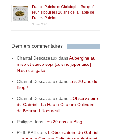
Franck Putelat et Christophe Bacquié
réunis pour les 20 ans de la Table de
Franck Putelat
3 mai 2026
Derniers commentaires
Chantal Descazeaux
dans
Aubergine au
miso et sauce soja [cuisine japonaise] –
Nasu dengaku
Chantal Descazeaux
dans
Les 20 ans du
Blog !
Chantal Descazeaux
dans
L’Observatoire
du Gabriel : La Haute Couture Culinaire
de Bertrand Noeureuil
Philippe
dans
Les 20 ans du Blog !
PHILIPPE
dans
L’Observatoire du Gabriel
: La Haute Couture Culinaire de Bertrand