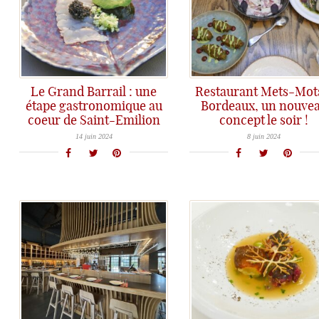
Le Grand Barrail : une
Restaurant Mets-Mot
étape gastronomique au
Bordeaux, un nouve
coeur de Saint-Emilion
concept le soir !
Le restaurant du Château Grand Barrail: une très belle expérience gustative au coeur des vignobles de Saint-Emilion.
Nouveau concept chez Mets-Mots à Bordeaux avec une offre d'assiettes à partager en soirée. Esprit Bar à vin dans une ambiance conviviale, chaleureuse et décontractée, et toujours une cuisine qui sui le rythme des saisons.
14 juin 2024
8 juin 2024