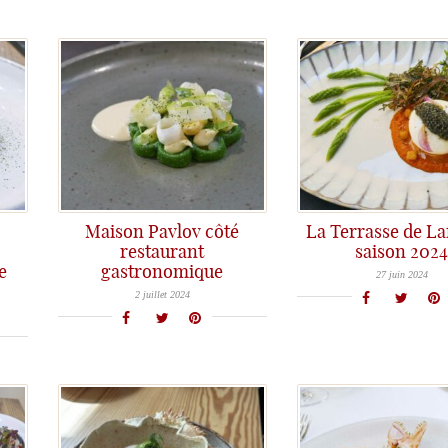
Maison Pavlov côté
La Terrasse de La
restaurant
saison 202
La Terrasse du Château Lafaurie Peyraguey est ouverte pour cette nouvelle saison estivale. Un menu attractif à 39€ et un choix de plats à la carte à déguster aut
e
gastronomique
Nouveau dîner à la Maison Pavlov, cet écrin de luxe au Bouscat aux portes de Bordeaux. Belle découverte des assiettes élégantes et goûteuses de la Cheffe Rosie Maillard, joliment twistées par une belle créativité.
27 juin 2024
2 juillet 2024