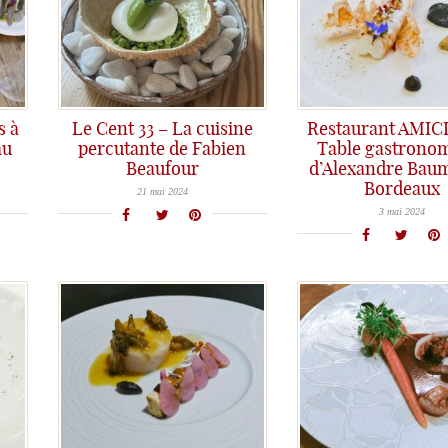
s à
Le Cent 33 – La cuisine
Restaurant AMICI
au
percutante de Fabien
Table gastrono
Beaufour
d’Alexandre Bau
Nouveau craquage au restaurant Le Cent 33, l’adresse toujours convaincante et réjouissante de Fabien Beaufour, un coup de cœur à Bordeaux
Bordeaux
L’ouverture du restaurant Amicis d’Alexandre Baumard était très attendue… voilà une belle pépite sur la scène gastronomique bordelaise, à ne p
21 mai 2024
3 mai 2024