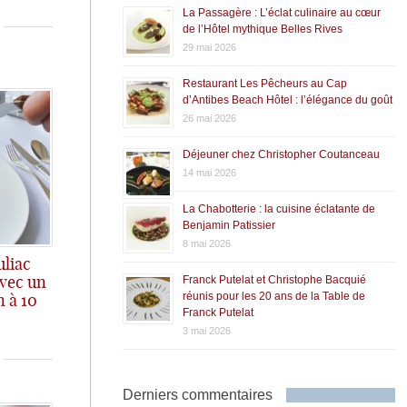
La Passagère : L’éclat culinaire au cœur
de l’Hôtel mythique Belles Rives
29 mai 2026
Restaurant Les Pêcheurs au Cap
d’Antibes Beach Hôtel : l’élégance du goût
26 mai 2026
Déjeuner chez Christopher Coutanceau
14 mai 2026
La Chabotterie : la cuisine éclatante de
Benjamin Patissier
8 mai 2026
uliac
Franck Putelat et Christophe Bacquié
avec un
réunis pour les 20 ans de la Table de
n à 10
Franck Putelat
3 mai 2026
Derniers commentaires