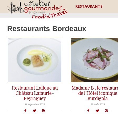
RESTAURANTS
Restaurants Bordeaux
Restaurant Lalique au
Madame B , le restaur
Château Lafaurie-
de l’Hôtel iconique
Peyraguey
Burdigala
Un écrin de cristal pour la haute gastronomie de Jérôme Schilling dans le sauternais: le restaurant Lalique du Château Lafaurie-Peyraguey aux portes de Bordeaux.
Découverte du restaurant Madame B au célèbre Hôtel Burdigala 5* dans le quartier Mériadeck à Bordeaux.
18 septembre 2024
23 août 2024