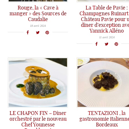
Rouge, la « Cave à
La Table de Pavie :
manger » des Sources de
Champagnes Ruinart 
Caudalie
Château Pavie pour 
Une restauration simple mais des assiettes toujours twistées de condiments et assaisonnements originaux pour faire de Rouge un vrai lieu de gourmandise dans un environnement d'exception, les Sources de Caudalie.
dîner d’exception av
18 avril 2024
Yannick Alléno
Quand la Maison Ruinart s'invite à La Table de Pavie (Saint-Emilion) pour un dîner d'exception - avec la présence de Yannick Alléno -
11 avril 2024
LE CHAPON FIN – Dîner
TENTAZIONI , la
orchestré par le nouveau
gastronomie italienn
Chef Younesse
Bordeaux
Tentazioni, le restaurant italien bordelais qui déco