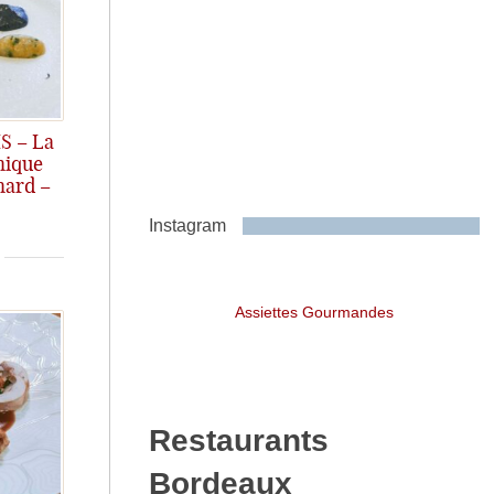
S – La
mique
mard –
as manquer!
Instagram
Assiettes Gourmandes
Restaurants
Bordeaux