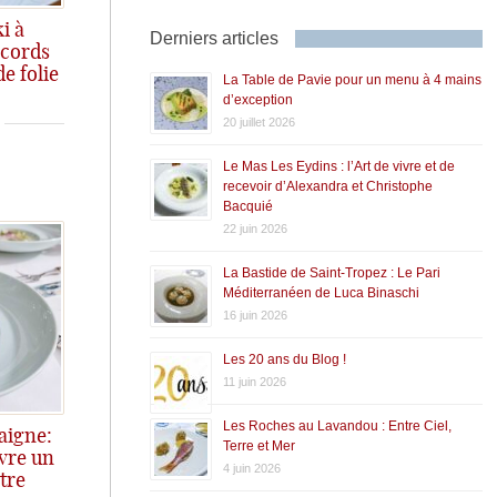
i à
Derniers articles
ccords
e folie
re mets et cocktails inattendus.
La Table de Pavie pour un menu à 4 mains
d’exception
20 juillet 2026
Le Mas Les Eydins : l’Art de vivre et de
recevoir d’Alexandra et Christophe
Bacquié
22 juin 2026
La Bastide de Saint-Tropez : Le Pari
Méditerranéen de Luca Binaschi
16 juin 2026
Les 20 ans du Blog !
11 juin 2026
Les Roches au Lavandou : Entre Ciel,
aigne:
Terre et Mer
vre un
4 juin 2026
tre
ais Gallien à Bordeaux.