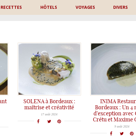
RECETTES
HÔTELS
VOYAGES
DIVERS
P
ant
SOLENA à Bordeaux :
INIMA Restaur
maîtrise et créativité
Bordeaux : Un 4
Un incontournable de la scène gastronomique bordelaise, le restaurant Solena. Une qualité de cuisine irréprochable, une belle créativité et un savoir-faire évident et dans les assiettes c’est la fête du goût!
d’exception avec
17 août 2024
Crétu et Maxime G
Un 4 mains d'exception au restaurant Inima à Bordeaux : Oxana Crétu a reçu le Chef doublement étoilé Maxime Gilbert pou
9 août 2024