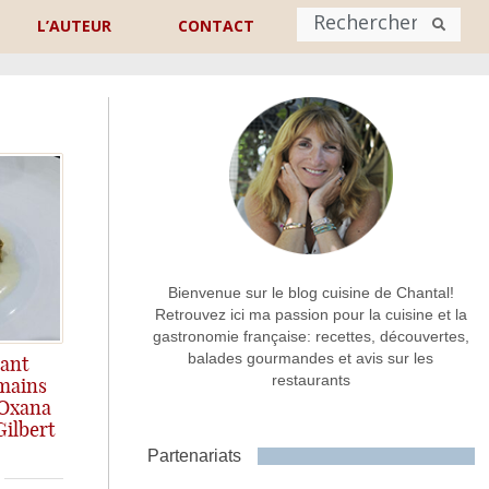
L’AUTEUR
CONTACT
Nom
*
rénom
Nom
Adresse de contact
*
Bienvenue sur le blog cuisine de Chantal!
Retrouvez ici ma passion pour la cuisine et la
gastronomie française: recettes, découvertes,
Commentaire ou message
*
balades gourmandes et avis sur les
ant
restaurants
 mains
 Oxana
ilbert
r un dîner haut de gamme!
Partenariats