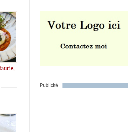
Envoyer
faurie,
4
our du brasero dans la cour intérieure du château...
Publicité