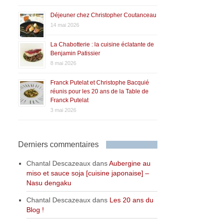
Déjeuner chez Christopher Coutanceau
14 mai 2026
La Chabotterie : la cuisine éclatante de
Benjamin Patissier
8 mai 2026
Franck Putelat et Christophe Bacquié
réunis pour les 20 ans de la Table de
Franck Putelat
3 mai 2026
Derniers commentaires
Chantal Descazeaux
dans
Aubergine au
miso et sauce soja [cuisine japonaise] –
Nasu dengaku
Chantal Descazeaux
dans
Les 20 ans du
Blog !