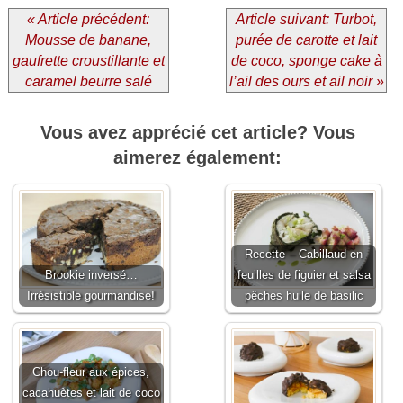
« Article précédent:
Article suivant: Turbot,
Mousse de banane,
purée de carotte et lait
gaufrette croustillante et
de coco, sponge cake à
caramel beurre salé
l’ail des ours et ail noir »
Vous avez apprécié cet article? Vous
aimerez également:
Recette – Cabillaud en
Brookie inversé…
feuilles de figuier et salsa
Irrésistible gourmandise!
pêches huile de basilic
Chou-fleur aux épices,
cacahuètes et lait de coco