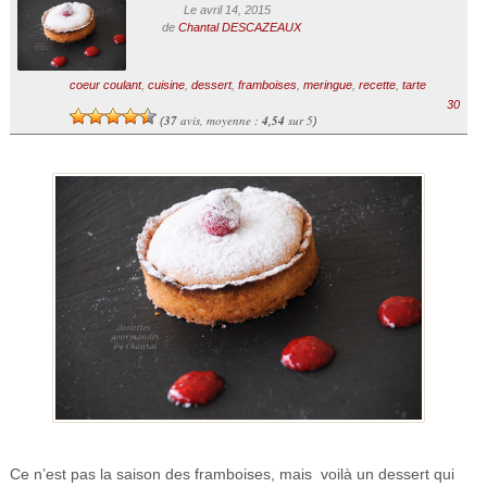
Le avril 14, 2015
de
Chantal DESCAZEAUX
coeur coulant
,
cuisine
,
dessert
,
framboises
,
meringue
,
recette
,
tarte
30
37
avis, moyenne :
4,54
sur 5
(
)
Ce n’est pas la saison des framboises, mais voilà un dessert qui