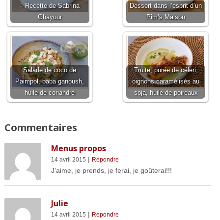
– Recette de Sabrina
Dessert dans l’esprit d’un
Ghayour
Pim’s Maison
Salade de coco de
Truite, purée de céleri,
Paimpol, baba ganoush,
oignons caramélisés au
huile de coriandre
soja, huile de poireaux
Commentaires
Menus propos
|
14 avril 2015
Répondre
J’aime, je prends, je ferai, je goûterai!!!
Julie
|
14 avril 2015
Répondre