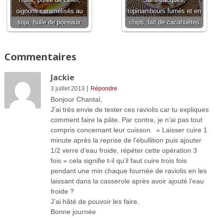
oignons caramélisés au
topinambours fumés et en
soja, huile de poireaux
chips, lait de cacahuètes
Commentaires
Jackie
|
3 juillet 2013
Répondre
Bonjour Chantal,
J’ai très envie de tester ces raviolis car tu expliques
comment faire la pâte. Par contre, je n’ai pas tout
compris concernant leur cuisson. » Laisser cuire 1
minute après la reprise de l’ébullition puis ajouter
1/2 verre d’eau froide, répéter cette opération 3
fois » cela signifie t-il qu’il faut cuire trois fois
pendant une min chaque fournée de raviolis en les
laissant dans la casserole après avoir ajouté l’eau
froide ?
J’ai hâté de pouvoir les faire.
Bonne journée