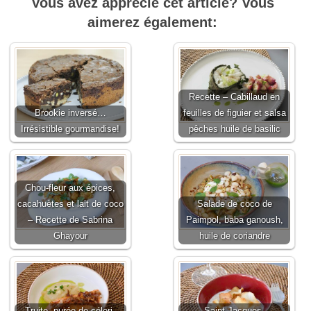
Vous avez apprécié cet article? Vous
aimerez également:
Recette – Cabillaud en
Brookie inversé…
feuilles de figuier et salsa
Irrésistible gourmandise!
pêches huile de basilic
Chou-fleur aux épices,
cacahuètes et lait de coco
Salade de coco de
– Recette de Sabrina
Paimpol, baba ganoush,
Ghayour
huile de coriandre
Truite, purée de céleri,
Saint-Jacques,