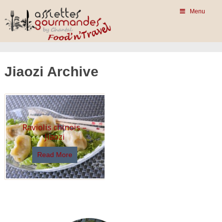
Menu
Jiaozi Archive
Raviolis chinois –
Jiaozi
Read More