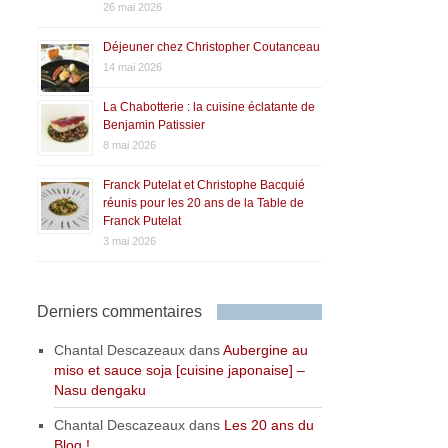
26 mai 2026
Déjeuner chez Christopher Coutanceau
14 mai 2026
La Chabotterie : la cuisine éclatante de
Benjamin Patissier
8 mai 2026
Franck Putelat et Christophe Bacquié
réunis pour les 20 ans de la Table de
Franck Putelat
3 mai 2026
Derniers commentaires
Chantal Descazeaux
dans
Aubergine au
miso et sauce soja [cuisine japonaise] –
Nasu dengaku
Chantal Descazeaux
dans
Les 20 ans du
Blog !