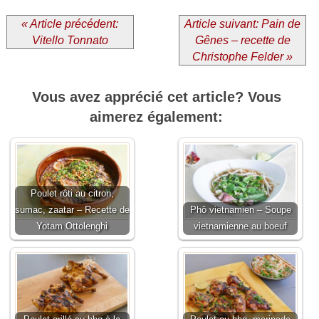
« Article précédent:
Article suivant: Pain de
Vitello Tonnato
Gênes – recette de
Christophe Felder »
Vous avez apprécié cet article? Vous
aimerez également:
Poulet rôti au citron,
sumac, zaatar – Recette de
Phô vietnamien – Soupe
Yotam Ottolenghi
vietnamienne au boeuf