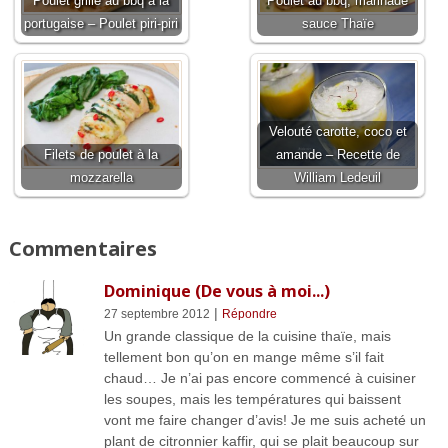
Poulet grillé au bbq à la
Poulet au bbq, marinade
portugaise – Poulet piri-piri
sauce Thaïe
Velouté carotte, coco et
Filets de poulet à la
amande – Recette de
mozzarella
William Ledeuil
Commentaires
Dominique (De vous à moi...)
|
27 septembre 2012
Répondre
Un grande classique de la cuisine thaïe, mais
tellement bon qu’on en mange même s’il fait
chaud… Je n’ai pas encore commencé à cuisiner
les soupes, mais les températures qui baissent
vont me faire changer d’avis! Je me suis acheté un
plant de citronnier kaffir, qui se plait beaucoup sur