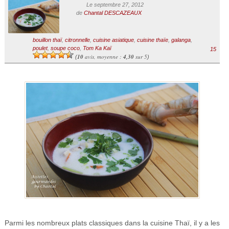
Le septembre 27, 2012
de
Chantal DESCAZEAUX
bouillon thaï
,
citronnelle
,
cuisine asiatique
,
cuisine thaïe
,
galanga
,
poulet
,
soupe coco
,
Tom Ka Kaï
15
10
avis, moyenne :
4,30
sur 5
(
)
Parmi les nombreux plats classiques dans la cuisine Thaï, il y a les