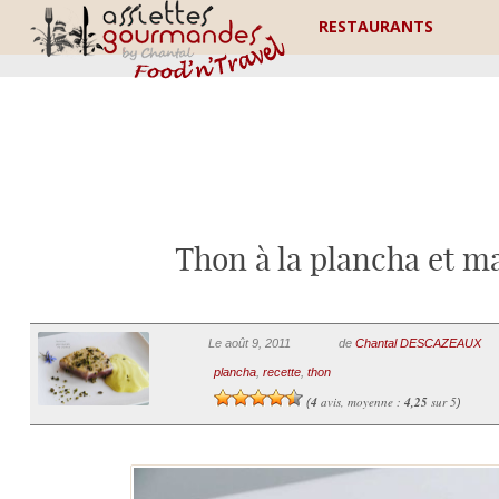
RESTAURANTS
Thon à la plancha et m
Le août 9, 2011
de
Chantal DESCAZEAUX
plancha
,
recette
,
thon
4
avis, moyenne :
4,25
sur 5
(
)