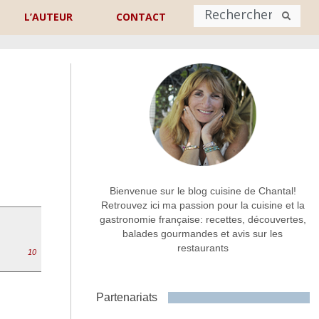
L’AUTEUR
CONTACT
Nom
*
rénom
Nom
Adresse de contact
*
Bienvenue sur le blog cuisine de Chantal!
Retrouvez ici ma passion pour la cuisine et la
gastronomie française: recettes, découvertes,
Commentaire ou message
*
balades gourmandes et avis sur les
restaurants
10
Partenariats