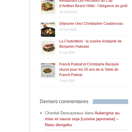
Restaurant Les Pêcheurs au Cap
d’Antibes Beach Hôtel : l’élégance du goût
26 mai 2026
Déjeuner chez Christopher Coutanceau
14 mai 2026
La Chabotterie : la cuisine éclatante de
Benjamin Patissier
8 mai 2026
Franck Putelat et Christophe Bacquié
réunis pour les 20 ans de la Table de
Franck Putelat
3 mai 2026
Derniers commentaires
Chantal Descazeaux
dans
Aubergine au
miso et sauce soja [cuisine japonaise] –
Nasu dengaku