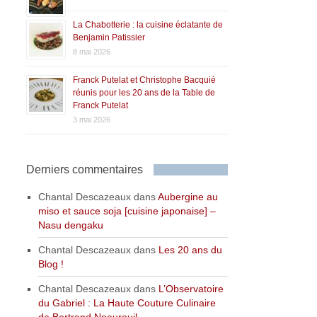
La Chabotterie : la cuisine éclatante de
Benjamin Patissier
8 mai 2026
Franck Putelat et Christophe Bacquié
réunis pour les 20 ans de la Table de
Franck Putelat
3 mai 2026
Derniers commentaires
Chantal Descazeaux
dans
Aubergine au
miso et sauce soja [cuisine japonaise] –
Nasu dengaku
Chantal Descazeaux
dans
Les 20 ans du
Blog !
Chantal Descazeaux
dans
L’Observatoire
du Gabriel : La Haute Couture Culinaire
de Bertrand Noeureuil