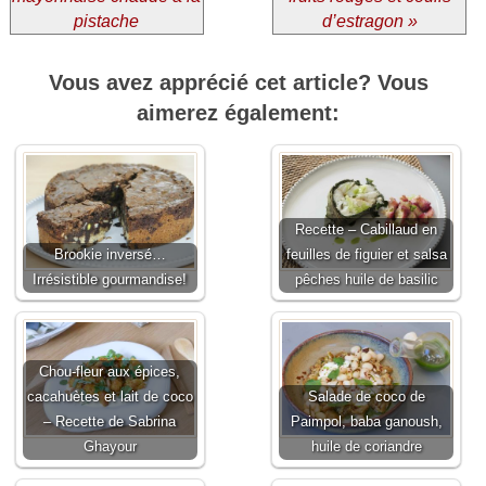
pistache
d’estragon »
Vous avez apprécié cet article? Vous
aimerez également:
Recette – Cabillaud en
Brookie inversé…
feuilles de figuier et salsa
Irrésistible gourmandise!
pêches huile de basilic
Chou-fleur aux épices,
cacahuètes et lait de coco
Salade de coco de
– Recette de Sabrina
Paimpol, baba ganoush,
Ghayour
huile de coriandre