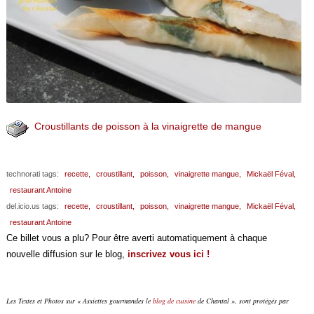
Croustillants de poisson à la vinaigrette de mangue
technorati tags:
recette,
croustillant,
poisson,
vinaigrette mangue,
Mickaël Féval,
restaurant Antoine
del.icio.us tags:
recette,
croustillant,
poisson,
vinaigrette mangue,
Mickaël Féval,
restaurant Antoine
Ce billet vous a plu? Pour être averti automatiquement à chaque
nouvelle diffusion sur le blog,
inscrivez vous ici !
Les Textes et Photos sur « Assiettes gourmandes le
blog de cuisine
de Chantal », sont protégés par