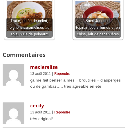
Truite, purée de céleri,
Saint-Jacques,
oignons caramélisés au
topinambours fumés et en
soja, huile de poireaux
chips, lait de cacahuètes
Commentaires
maclarelisa
|
13 août 2011
Répondre
ça me fait penser à mes « broutilles » d’asperges
ou de gambas….. très agréable en été
cecily
|
13 août 2011
Répondre
très original!