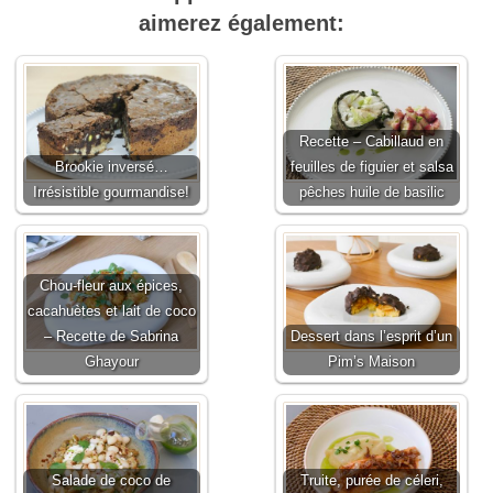
aimerez également:
Recette – Cabillaud en
Brookie inversé…
feuilles de figuier et salsa
Irrésistible gourmandise!
pêches huile de basilic
Chou-fleur aux épices,
cacahuètes et lait de coco
– Recette de Sabrina
Dessert dans l’esprit d’un
Ghayour
Pim’s Maison
Salade de coco de
Truite, purée de céleri,