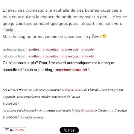
Et avec ces cromesquis je souhaite de très bonnes vacances à
tous ceux qui ont la chance de partir se reposer un peu… c’est ce
que je vais faire pendant quelques jours , départ imminent vers
l’Italie…
Mais le blog ne prend jamais de vacances, le pÔvre
technorati tags:
recettes,
croquettes,
cromesquis,
chocolat
del.icio.us tags:
recettes,
croquettes,
cromesquis,
chocolat
Ce billet vous a plu? Pour être averti automatiquement à chaque
nouvelle diffusion sur le blog,
inscrivez vous ici !
Les Textes et Photos sur « Assiettes gourmandes le
blog de cuisine
de Chantal », sont protégés par
Copyright. Toute reproduction interdite sans accord de l’auteur.
© 2006-2011 .
All writing and photography on « Assiettes gourmandes le
blog de cuisine
de Chantal », is Copyright
© 2006-2011. All rights reserved.
Follow