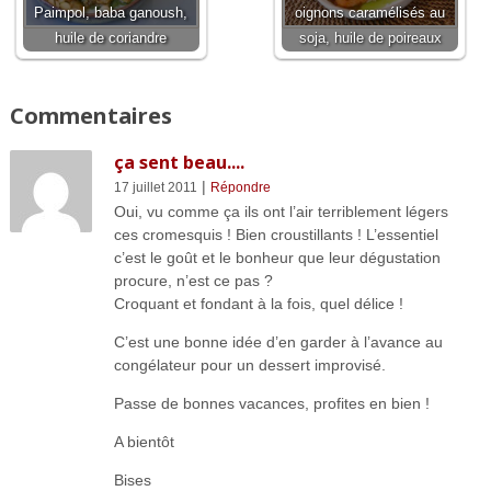
Paimpol, baba ganoush,
oignons caramélisés au
huile de coriandre
soja, huile de poireaux
Commentaires
ça sent beau....
|
17 juillet 2011
Répondre
Oui, vu comme ça ils ont l’air terriblement légers
ces cromesquis ! Bien croustillants ! L’essentiel
c’est le goût et le bonheur que leur dégustation
procure, n’est ce pas ?
Croquant et fondant à la fois, quel délice !
C’est une bonne idée d’en garder à l’avance au
congélateur pour un dessert improvisé.
Passe de bonnes vacances, profites en bien !
A bientôt
Bises