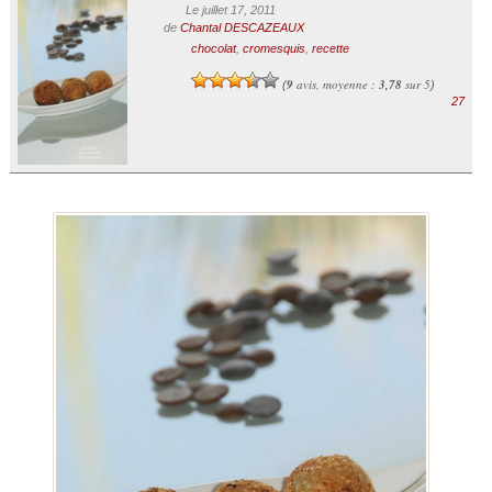
Le juillet 17, 2011
de
Chantal DESCAZEAUX
chocolat
,
cromesquis
,
recette
9
avis, moyenne :
3,78
sur 5
(
)
27