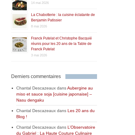
14 mai 2026
La Chabotterie : la cuisine éclatante de
Benjamin Patissier
8 mai 2026
Franck Putelat et Christophe Bacquié
réunis pour les 20 ans de la Table de
Franck Putelat
3 mai 2026
Derniers commentaires
Chantal Descazeaux
dans
Aubergine au
miso et sauce soja [cuisine japonaise] –
Nasu dengaku
Chantal Descazeaux
dans
Les 20 ans du
Blog !
Chantal Descazeaux
dans
L’Observatoire
du Gabriel : La Haute Couture Culinaire