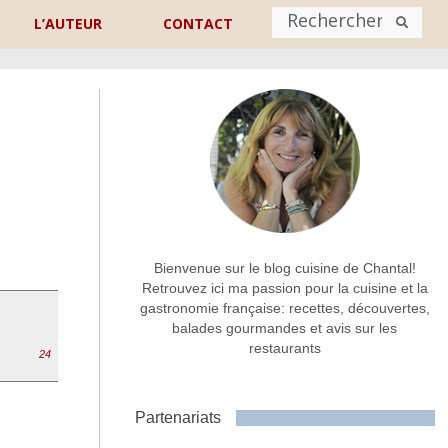
L’AUTEUR
CONTACT
Nom
*
rénom
Nom
Adresse de contact
*
Bienvenue sur le blog cuisine de Chantal!
Retrouvez ici ma passion pour la cuisine et la
gastronomie française: recettes, découvertes,
Commentaire ou message
*
balades gourmandes et avis sur les
restaurants
24
Partenariats