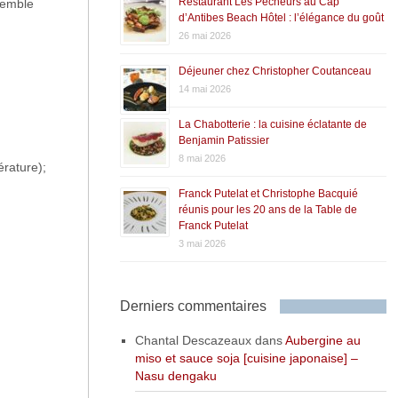
Restaurant Les Pêcheurs au Cap
nsemble
d’Antibes Beach Hôtel : l’élégance du goût
26 mai 2026
Déjeuner chez Christopher Coutanceau
14 mai 2026
La Chabotterie : la cuisine éclatante de
Benjamin Patissier
8 mai 2026
érature);
Franck Putelat et Christophe Bacquié
réunis pour les 20 ans de la Table de
Franck Putelat
3 mai 2026
Derniers commentaires
Chantal Descazeaux
dans
Aubergine au
miso et sauce soja [cuisine japonaise] –
Nasu dengaku