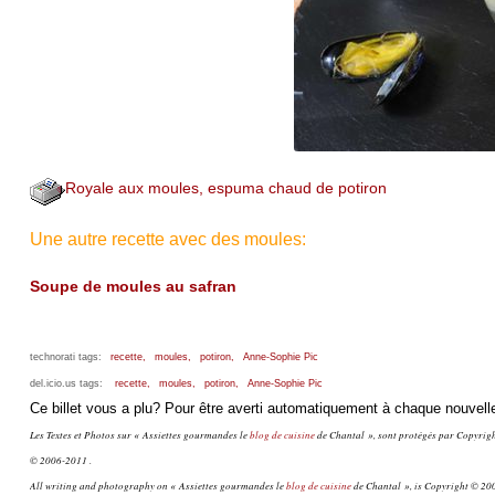
Royale aux moules, espuma chaud de potiron
Une autre recette avec des moules:
Soupe de moules au safran
technorati tags:
recette,
moules,
potiron,
Anne-Sophie Pic
del.icio.us tags:
recette,
moules,
potiron,
Anne-Sophie Pic
Ce billet vous a plu? Pour être averti automatiquement à chaque nouvelle
Les Textes et Photos sur « Assiettes gourmandes le
blog de cuisine
de Chantal », sont protégés par Copyright
© 2006-2011 .
All writing and photography on « Assiettes gourmandes le
blog de cuisine
de Chantal », is Copyright © 200