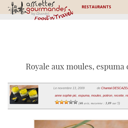
RESTAURANTS
Royale aux moules, espuma 
Le novembre 13, 2009
de
Chantal DESCAZ
anne sophie pic
,
espuma
,
moules
,
potiron
,
recette
,
r
46
avis, moyenne :
3,09
sur 5
(
)