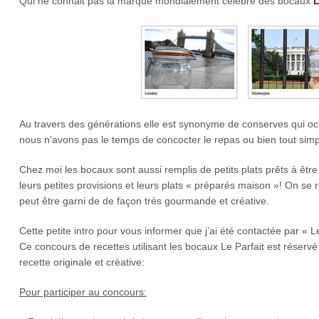
Qui ne connait pas la marque mondialement célèbre des bocaux
L
Au travers des générations elle est synonyme de conserves qui occ
nous n’avons pas le temps de concocter le repas ou bien tout simp
Chez moi les bocaux sont aussi remplis de petits plats prêts à êtr
leurs petites provisions et leurs plats « préparés maison »! On se
peut être garni de de façon très gourmande et créative.
Cette petite intro pour vous informer que j’ai été contactée par « L
Ce concours de recettes utilisant les bocaux Le Parfait est réser
recette originale et créative:
Pour participer au concours: