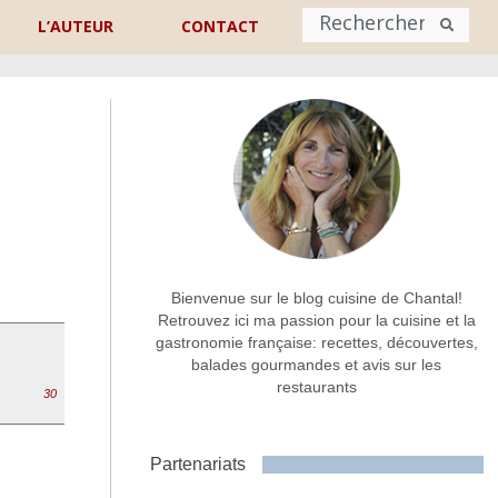
L’AUTEUR
CONTACT
Nom
*
rénom
Nom
Adresse de contact
*
Bienvenue sur le blog cuisine de Chantal!
Retrouvez ici ma passion pour la cuisine et la
gastronomie française: recettes, découvertes,
Commentaire ou message
*
balades gourmandes et avis sur les
restaurants
30
Partenariats