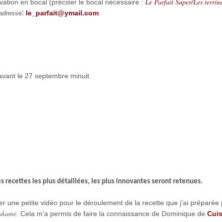
Le Parfait Super/Les terrin
rvation en bocal (préciser le bocal nécessaire :
:
le_parfait@ymail.com
 adresse
n avant le 27 septembre minuit
s recettes les plus détaillées, les plus innovantes seront retenues.
er une petite vidéo pour le déroulement de la recette que j’ai préparée
wakamé
. Cela m’a permis de faire la connaissance de Dominique de
Cuis