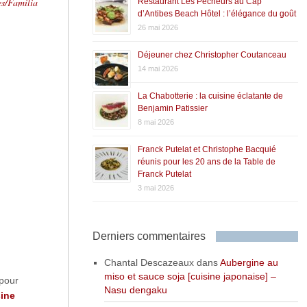
es/Familia
Restaurant Les Pêcheurs au Cap
d’Antibes Beach Hôtel : l’élégance du goût
26 mai 2026
Déjeuner chez Christopher Coutanceau
14 mai 2026
La Chabotterie : la cuisine éclatante de
Benjamin Patissier
8 mai 2026
Franck Putelat et Christophe Bacquié
réunis pour les 20 ans de la Table de
Franck Putelat
3 mai 2026
Derniers commentaires
Chantal Descazeaux
dans
Aubergine au
miso et sauce soja [cuisine japonaise] –
 pour
Nasu dengaku
ine