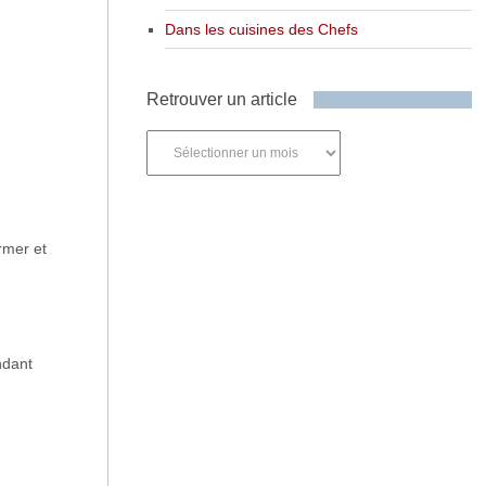
Dans les cuisines des Chefs
n
Retrouver un article
Retrouver
un
article
rmer et
ndant