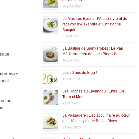
20 juillet 2026
Le Mas Les Eydins : l’Art de vivre et de
recevoir d’Alexandra et Christophe
Bacquié
22 juin 2026
La Bastide de Saint-Tropez : Le Pari
rsque
Méditerranéen de Luca Binaschi
16 juin 2026
Les 20 ans du Blog !
rtent avec
11 juin 2026
bocal
Les Roches au Lavandou : Entre Ciel,
Terre et Mer
nation:
4 juin 2026
ne
La Passagère : L’éclat culinaire au cœur
de l’Hôtel mythique Belles Rives
29 mai 2026