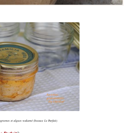
agrumes et algues wakamé (bocaux Le Parfait)