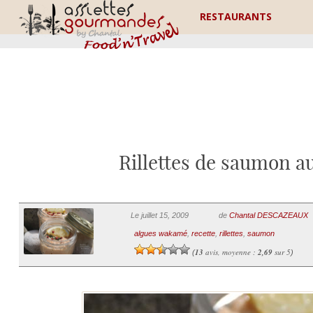
RESTAURANTS
Rillettes de saumon 
Le juillet 15, 2009
de
Chantal DESCAZEAUX
algues wakamé
,
recette
,
rillettes
,
saumon
13
avis, moyenne :
2,69
sur 5
(
)