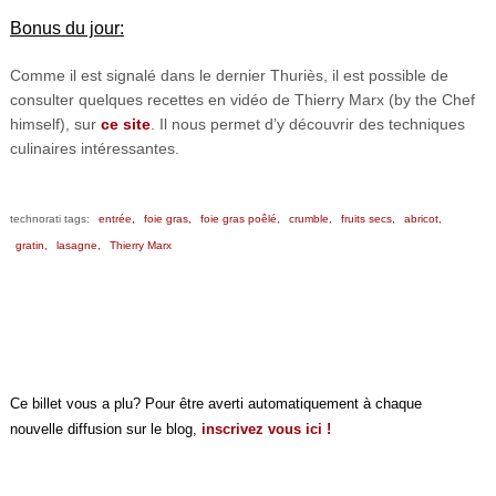
Bonus du jour:
Comme il est signalé dans le dernier Thuriès, il est possible de
consulter quelques recettes en vidéo de Thierry Marx (by the Chef
himself), sur
ce site
. Il nous permet d’y découvrir des techniques
culinaires intéressantes.
technorati tags:
entrée,
foie gras,
foie gras poêlé,
crumble,
fruits secs,
abricot,
gratin,
lasagne,
Thierry Marx
Ce billet vous a plu? Pour être averti automatiquement à chaque
nouvelle diffusion sur le blog,
inscrivez vous ici !