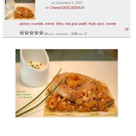
Le novembre 2, 2007
de
Chantal DESCAZEAUX
abricot
,
crumble
,
entrée
,
fêtes
,
foie gras poêlé
,
fruits secs
,
recette
29
0
avis, moyenne :
0,00
sur 5
(
)