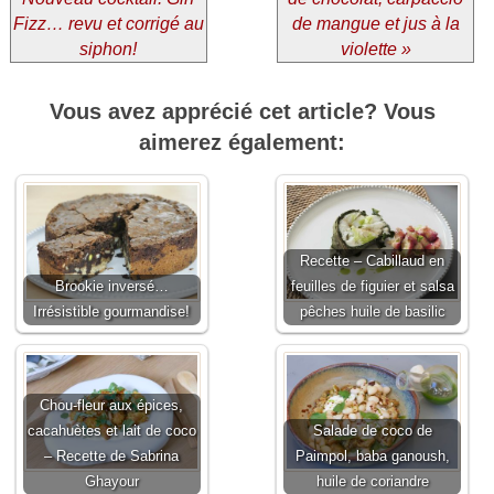
Fizz… revu et corrigé au
de mangue et jus à la
siphon!
violette »
Vous avez apprécié cet article? Vous
aimerez également:
Recette – Cabillaud en
Brookie inversé…
feuilles de figuier et salsa
Irrésistible gourmandise!
pêches huile de basilic
Chou-fleur aux épices,
cacahuètes et lait de coco
Salade de coco de
– Recette de Sabrina
Paimpol, baba ganoush,
Ghayour
huile de coriandre