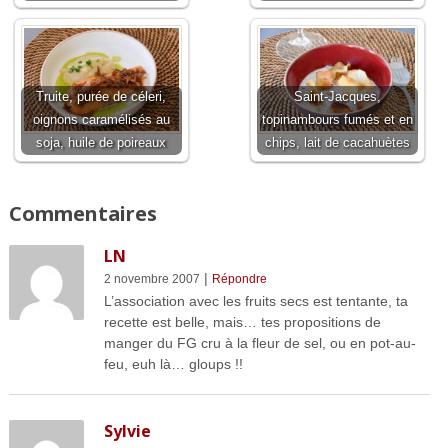
Truite, purée de céleri,
Saint-Jacques,
oignons caramélisés au
topinambours fumés et en
soja, huile de poireaux
chips, lait de cacahuètes
Commentaires
LN
|
2 novembre 2007
Répondre
L’association avec les fruits secs est tentante, ta
recette est belle, mais… tes propositions de
manger du FG cru à la fleur de sel, ou en pot-au-
feu, euh là… gloups !!
Sylvie