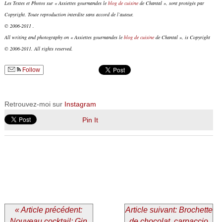
Les Textes et Photos sur « Assiettes gourmandes le
blog de cuisine
de Chantal », sont protégés par
Copyright. Toute reproduction interdite sans accord de l’auteur.
© 2006-2011 .
All writing and photography on « Assiettes gourmandes le
blog de cuisine
de Chantal », is Copyright
© 2006-2011. All rights reserved.
Follow
Retrouvez-moi sur
Instagram
Pin It
« Article précédent:
Article suivant: Brochette
Nouveau cocktail: Gin
de chocolat, carpaccio