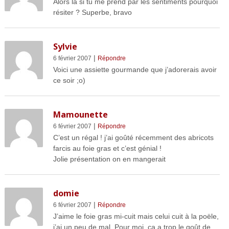
Alors là si tu me prend par les sentiments pourquoi
résiter ? Superbe, bravo
Sylvie
|
6 février 2007
Répondre
Voici une assiette gourmande que j’adorerais avoir
ce soir ;o)
Mamounette
|
6 février 2007
Répondre
C’est un régal ! j’ai goûté récemment des abricots
farcis au foie gras et c’est génial !
Jolie présentation on en mangerait
domie
|
6 février 2007
Répondre
J’aime le foie gras mi-cuit mais celui cuit à la poële,
j’ai un peu de mal. Pour moi, ça a trop le goût de