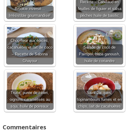
Recette – Cabillaud en
Brookie inversé…
feuilles de figuier et salsa
Irrésistible gourmandise!
pêches huile de basilic
Chou-fleur aux épices,
cacahuètes et lait de coco
Salade de coco de
– Recette de Sabrina
Paimpol, baba ganoush,
Ghayour
huile de coriandre
Truite, purée de céleri,
Saint-Jacques,
oignons caramélisés au
topinambours fumés et en
soja, huile de poireaux
chips, lait de cacahuètes
Commentaires