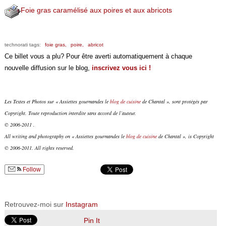
Foie gras caramélisé aux poires et aux abricots
technorati tags:
foie gras,
poire,
abricot
Ce billet vous a plu? Pour être averti automatiquement à chaque
nouvelle diffusion sur le blog,
inscrivez vous ici !
Les Textes et Photos sur « Assiettes gourmandes le
blog de cuisine
de Chantal », sont protégés par
Copyright. Toute reproduction interdite sans accord de l’auteur.
© 2006-2011 .
All writing and photography on « Assiettes gourmandes le
blog de cuisine
de Chantal », is Copyright
© 2006-2011. All rights reserved.
Follow
Retrouvez-moi sur
Instagram
Pin It