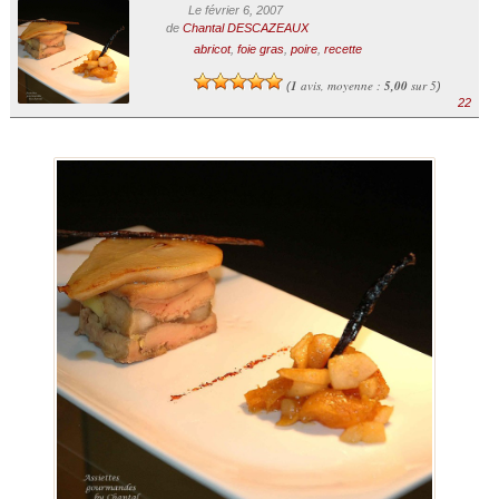
Le février 6, 2007
de
Chantal DESCAZEAUX
abricot
,
foie gras
,
poire
,
recette
1
avis, moyenne :
5,00
sur 5
(
)
22