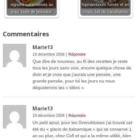
oignons caramélisés au
topinambours fumés et en
soja, huile de poireaux
chips, lait de cacahuètes
Commentaires
Marie13
|
19 décembre 2006
Répondre
Que dire de nouveau, au fil des recettes je reste
tous les jours sans voix, encore quelque chose de
divin et je crois que j’aurais une pensée, une
grande pensée, pour toi les jours ou nous
dégusterons tes « idées »
Marie13
|
19 décembre 2006
Répondre
Un petit ajout, pour les Grenobloises j’ai trouvé cet
été du « glacis de balsamique » qui se conserve 1
an ou plus, chez Cofi et qui a la même utilité, bien