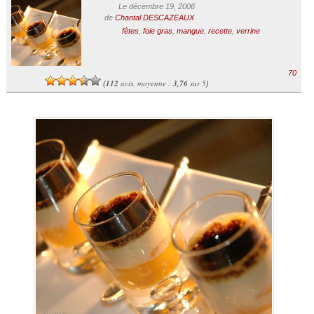
Le décembre 19, 2006
de
Chantal DESCAZEAUX
fêtes
,
foie gras
,
mangue
,
recette
,
verrine
70
112
avis, moyenne :
3,76
sur 5
(
)