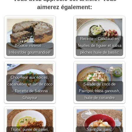
aimerez également:
Recette – Cabillaud en
Brookie inversé…
feuilles de figuier et salsa
Irrésistible gourmandise!
pêches huile de basilic
Chou-fleur aux épices,
cacahuètes et lait de coco
Salade de coco de
– Recette de Sabrina
Paimpol, baba ganoush,
Ghayour
huile de coriandre
Truite, purée de céleri,
Saint-Jacques,