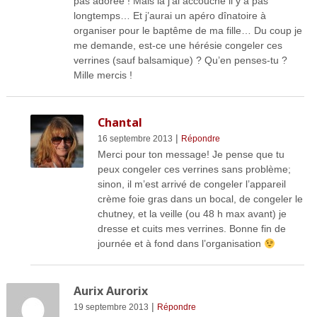
pas adorée ! Mais là j’ai accouché il y a pas
longtemps… Et j’aurai un apéro dînatoire à
organiser pour le baptême de ma fille… Du coup je
me demande, est-ce une hérésie congeler ces
verrines (sauf balsamique) ? Qu’en penses-tu ?
Mille mercis !
Chantal
|
16 septembre 2013
Répondre
Merci pour ton message! Je pense que tu
peux congeler ces verrines sans problème;
sinon, il m’est arrivé de congeler l’appareil
crème foie gras dans un bocal, de congeler le
chutney, et la veille (ou 48 h max avant) je
dresse et cuits mes verrines. Bonne fin de
journée et à fond dans l’organisation
Aurix Aurorix
|
19 septembre 2013
Répondre