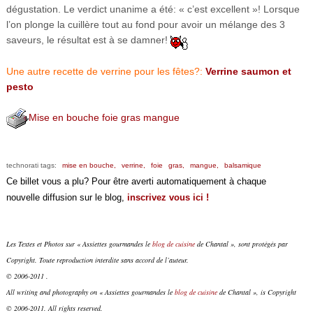
dégustation. Le verdict unanime a été: « c’est excellent »! Lorsque
l’on plonge la cuillère tout au fond pour avoir un mélange des 3
saveurs, le résultat est à se damner!
Une autre recette de verrine pour les fêtes?:
Verrine saumon et
pesto
Mise en bouche foie gras mangue
technorati tags:
mise en bouche,
verrine,
foie
gras,
mangue,
balsamique
Ce billet vous a plu? Pour être averti automatiquement à chaque
nouvelle diffusion sur le blog,
inscrivez vous ici !
Les Textes et Photos sur « Assiettes gourmandes le
blog de cuisine
de Chantal », sont protégés par
Copyright. Toute reproduction interdite sans accord de l’auteur.
© 2006-2011 .
All writing and photography on « Assiettes gourmandes le
blog de cuisine
de Chantal », is Copyright
© 2006-2011. All rights reserved.