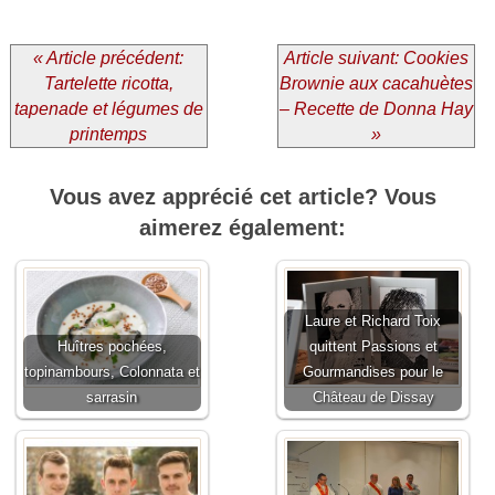
« Article précédent:
Article suivant: Cookies
Tartelette ricotta,
Brownie aux cacahuètes
tapenade et légumes de
– Recette de Donna Hay
printemps
»
Vous avez apprécié cet article? Vous
aimerez également:
Laure et Richard Toix
Huîtres pochées,
quittent Passions et
topinambours, Colonnata et
Gourmandises pour le
sarrasin
Château de Dissay