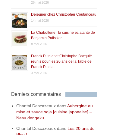
26 mai 2026
Déjeuner chez Christopher Coutanceau
14 mai 2026
La Chabotterie : la cuisine éclatante de
Benjamin Patissier
8 mai 2026
Franck Putelat et Christophe Bacquié
réunis pour les 20 ans de la Table de
Franck Putelat
3 mai 2026
Derniers commentaires
Chantal Descazeaux
dans
Aubergine au
miso et sauce soja [cuisine japonaise] –
Nasu dengaku
Chantal Descazeaux
dans
Les 20 ans du
Blog !