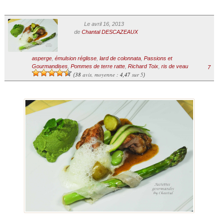
Le avril 16, 2013
de
Chantal DESCAZEAUX
asperge
,
émulsion réglisse
,
lard de colonnata
,
Passions et
Gourmandises
,
Pommes de terre ratte
,
Richard Toix
,
ris de veau
7
38
avis, moyenne :
4,47
sur 5
(
)