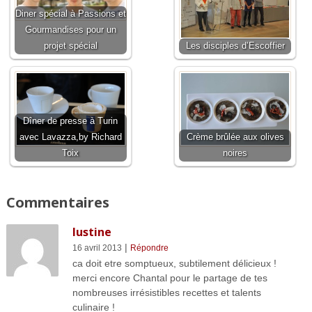
Diner spécial à Passions et
Gourmandises pour un
projet spécial
Les disciples d’Escoffier
Dîner de presse à Turin
avec Lavazza,by Richard
Crème brûlée aux olives
Toix
noires
Commentaires
lustine
|
16 avril 2013
Répondre
ca doit etre somptueux, subtilement délicieux !
merci encore Chantal pour le partage de tes
nombreuses irrésistibles recettes et talents
culinaire !