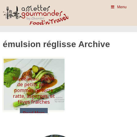
Menu
émulsion réglisse Archive
Ris de veau, purée
de petits pois,
pommes de terre
ratte, asperges, et
fèves fraîches
Read More