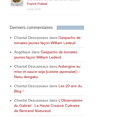
Franck Putelat
3 mai 2026
Derniers commentaires
Chantal Descazeaux
dans
Gaspacho de
tomates jaunes façon William Ledeuil
Angélique
dans
Gaspacho de tomates
jaunes façon William Ledeuil
Chantal Descazeaux
dans
Aubergine au
miso et sauce soja [cuisine japonaise] –
Nasu dengaku
Chantal Descazeaux
dans
Les 20 ans du
Blog !
Chantal Descazeaux
dans
L’Observatoire
du Gabriel : La Haute Couture Culinaire
de Bertrand Noeureuil