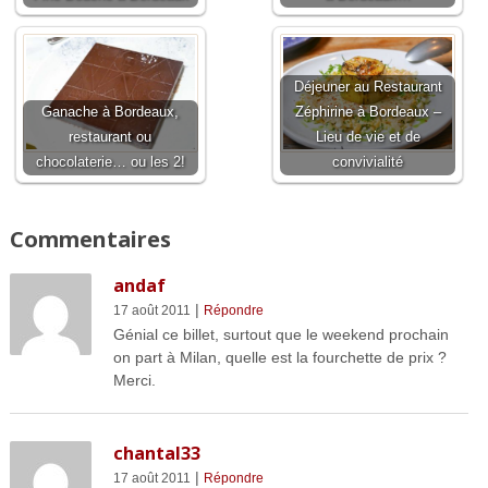
Déjeuner au Restaurant
Ganache à Bordeaux,
Zéphirine à Bordeaux –
restaurant ou
Lieu de vie et de
chocolaterie… ou les 2!
convivialité
Commentaires
andaf
|
17 août 2011
Répondre
Génial ce billet, surtout que le weekend prochain
on part à Milan, quelle est la fourchette de prix ?
Merci.
chantal33
|
17 août 2011
Répondre