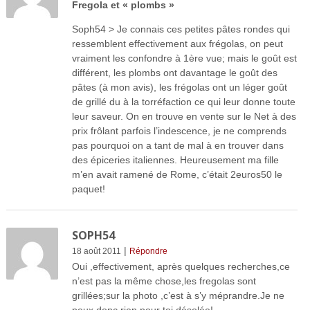
Fregola et « plombs »
Soph54 > Je connais ces petites pâtes rondes qui
ressemblent effectivement aux frégolas, on peut
vraiment les confondre à 1ère vue; mais le goût est
différent, les plombs ont davantage le goût des
pâtes (à mon avis), les frégolas ont un léger goût
de grillé du à la torréfaction ce qui leur donne toute
leur saveur. On en trouve en vente sur le Net à des
prix frôlant parfois l’indescence, je ne comprends
pas pourquoi on a tant de mal à en trouver dans
des épiceries italiennes. Heureusement ma fille
m’en avait ramené de Rome, c’était 2euros50 le
paquet!
SOPH54
|
18 août 2011
Répondre
Oui ,effectivement, après quelques recherches,ce
n’est pas la même chose,les fregolas sont
grillées;sur la photo ,c’est à s’y méprandre.Je ne
peux donc rien pour toi,désolée!