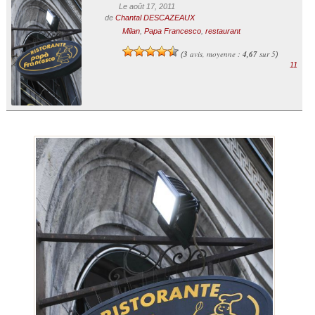
Le août 17, 2011
de
Chantal DESCAZEAUX
Milan
,
Papa Francesco
,
restaurant
3
avis, moyenne :
4,67
sur 5
(
)
11