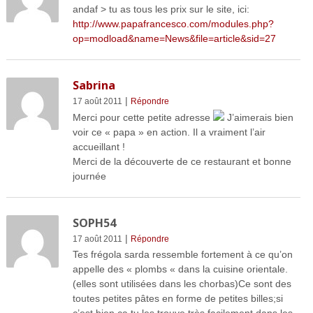
andaf > tu as tous les prix sur le site, ici:
http://www.papafrancesco.com/modules.php?
op=modload&name=News&file=article&sid=27
Sabrina
|
17 août 2011
Répondre
Merci pour cette petite adresse
J’aimerais bien
voir ce « papa » en action. Il a vraiment l’air
accueillant !
Merci de la découverte de ce restaurant et bonne
journée
SOPH54
|
17 août 2011
Répondre
Tes frégola sarda ressemble fortement à ce qu’on
appelle des « plombs « dans la cuisine orientale.
(elles sont utilisées dans les chorbas)Ce sont des
toutes petites pâtes en forme de petites billes;si
c’est bien ça,tu les trouve très facilement dans les