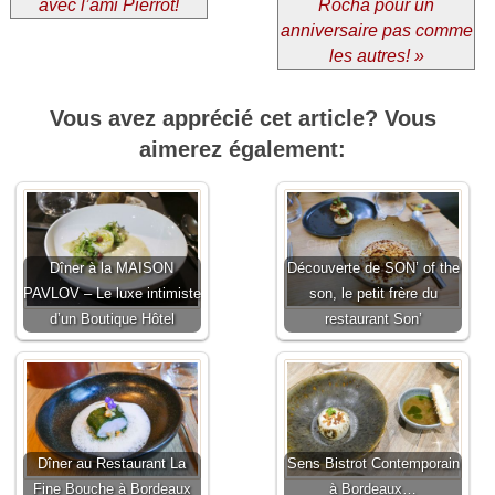
avec l’ami Pierrot!
Rocha pour un
anniversaire pas comme
les autres! »
Vous avez apprécié cet article? Vous
aimerez également:
Dîner à la MAISON
Découverte de SON’ of the
PAVLOV – Le luxe intimiste
son, le petit frère du
d’un Boutique Hôtel
restaurant Son’
Dîner au Restaurant La
Sens Bistrot Contemporain
Fine Bouche à Bordeaux
à Bordeaux…