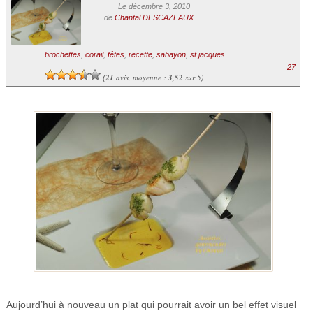
Le décembre 3, 2010
de
Chantal DESCAZEAUX
brochettes
,
corail
,
fêtes
,
recette
,
sabayon
,
st jacques
27
21
avis, moyenne :
3,52
sur 5
(
)
Aujourd’hui à nouveau un plat qui pourrait avoir un bel effet visuel