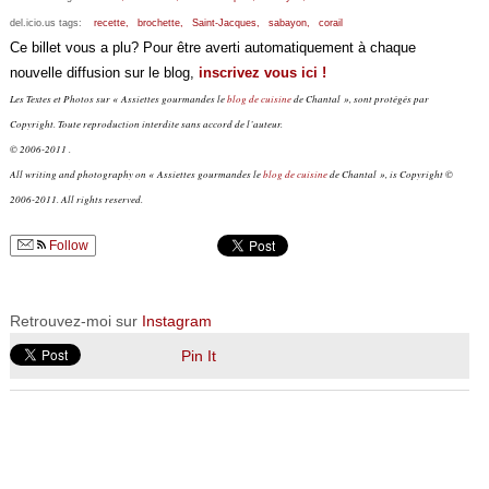
del.icio.us tags:
recette,
brochette,
Saint-Jacques,
sabayon,
corail
Ce billet vous a plu? Pour être averti automatiquement à chaque
nouvelle diffusion sur le blog,
inscrivez vous ici !
Les Textes et Photos sur « Assiettes gourmandes le
blog de cuisine
de Chantal », sont protégés par
Copyright. Toute reproduction interdite sans accord de l’auteur.
© 2006-2011 .
All writing and photography on « Assiettes gourmandes le
blog de cuisine
de Chantal », is Copyright ©
2006-2011. All rights reserved.
Follow
Retrouvez-moi sur
Instagram
Pin It