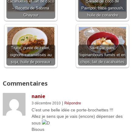
cacahuètes et lait de coco
Salade de coco de
– Recette de Sabrina
Paimpol, baba ganoush,
Ghayour
huile de coriandre
Truite, purée de céleri,
Saint-Jacques,
oignons caramélisés au
topinambours fumés et en
soja, huile de poireaux
chips, lait de cacahuètes
Commentaires
nanie
|
3 décembre 2010
Répondre
C’est une belle idée ce porte-brochettes !!!
Allez je sens que je vais (encore) dépenser des
sous
D
Bisous