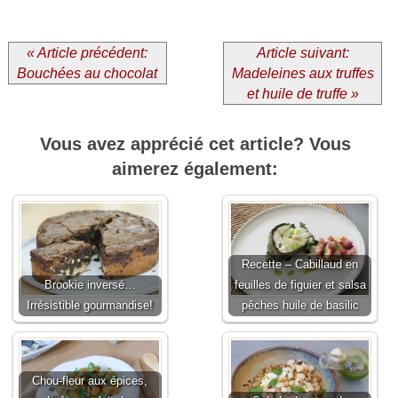
« Article précédent:
Article suivant:
Bouchées au chocolat
Madeleines aux truffes
et huile de truffe »
Vous avez apprécié cet article? Vous
aimerez également:
Recette – Cabillaud en
Brookie inversé…
feuilles de figuier et salsa
Irrésistible gourmandise!
pêches huile de basilic
Chou-fleur aux épices,