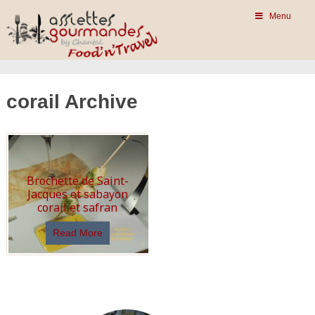
Menu
corail Archive
Brochette de Saint-
Jacques et sabayon
corail et safran
Read More