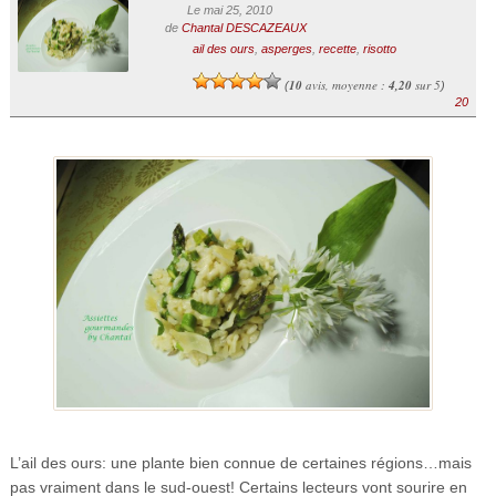
Le mai 25, 2010
de
Chantal DESCAZEAUX
ail des ours
,
asperges
,
recette
,
risotto
10
avis, moyenne :
4,20
sur 5
(
)
20
L’ail des ours: une plante bien connue de certaines régions…mais
pas vraiment dans le sud-ouest! Certains lecteurs vont sourire en