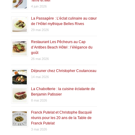
Terre et Mer
4 juin 2026
La Passagère : L’éclat culinaire au cœur
de l’Hôtel mythique Belles Rives
29 mai 2026
Restaurant Les Pêcheurs au Cap
d’Antibes Beach Hôtel : l’élégance du
goût
26 mai 2026
Déjeuner chez Christopher Coutanceau
14 mai 2026
La Chabotterie : la cuisine éclatante de
Benjamin Patissier
8 mai 2026
Franck Putelat et Christophe Bacquié
réunis pour les 20 ans de la Table de
Franck Putelat
3 mai 2026