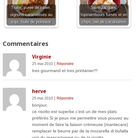
Truite, purée de céleri,
Saint-Jacques,
oignons caramélisés au
topinambours fumés et en
soja, huile de poireaux
chips, lait de cacahuètes
Commentaires
Virginie
|
25 mai 2010
Répondre
tres gourmand et tres printanier!!!
herve
|
25 mai 2010
Répondre
bonjour,
ce risotto est superbe c’est un de mes plats
préférés.Si je peux me permettre vous pouvez au
moment de faire la liaison crémeuse (mantecare)
remplacer le beurre par de la mozarella di bufalla
voir du mascarponne ou de la ricotta.