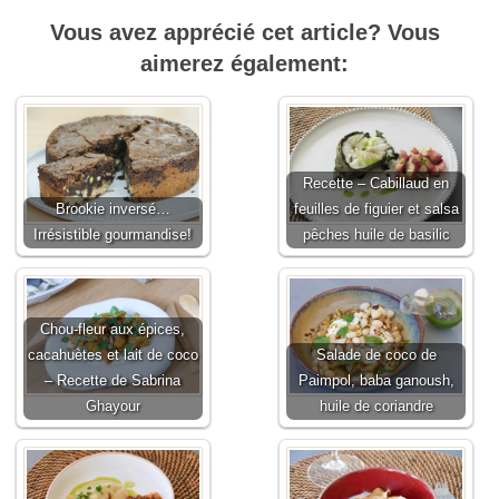
Vous avez apprécié cet article? Vous
aimerez également:
Recette – Cabillaud en
Brookie inversé…
feuilles de figuier et salsa
Irrésistible gourmandise!
pêches huile de basilic
Chou-fleur aux épices,
cacahuètes et lait de coco
Salade de coco de
– Recette de Sabrina
Paimpol, baba ganoush,
Ghayour
huile de coriandre