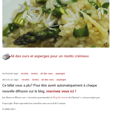
Ail des ours et asperges pour un risotto crémeux
technorati tags:
recette,
risotto,
ail des ours,
asperges
del.icio.us tags:
recette,
risotto,
ail des ours,
asperges
Ce billet vous a plu? Pour être averti automatiquement à chaque
nouvelle diffusion sur le blog,
inscrivez vous ici !
Les Textes et Photos sur « Assiettes gourmandes le
blog de cuisine
de Chantal », sont protégés par
Copyright. Toute reproduction interdite sans accord de l’auteur.
© 2006-2011 .