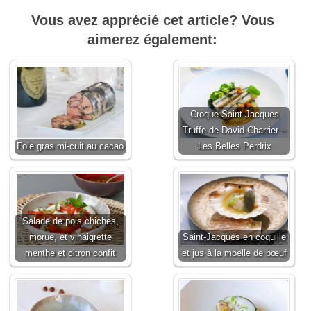
Vous avez apprécié cet article? Vous
aimerez également:
Croque Saint-Jacques
Truffe de David Charrier –
Foie gras mi-cuit au cacao
Les Belles Perdrix
Salade de pois chiches,
morue, et vinaigrette
Saint-Jacques en coquille
menthe et citron confit
et jus à la moelle de bœuf