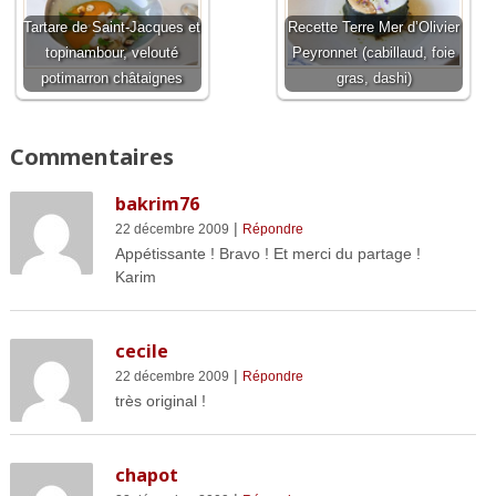
Tartare de Saint-Jacques et
Recette Terre Mer d’Olivier
topinambour, velouté
Peyronnet (cabillaud, foie
potimarron châtaignes
gras, dashi)
Commentaires
bakrim76
|
22 décembre 2009
Répondre
Appétissante ! Bravo ! Et merci du partage !
Karim
cecile
|
22 décembre 2009
Répondre
très original !
chapot