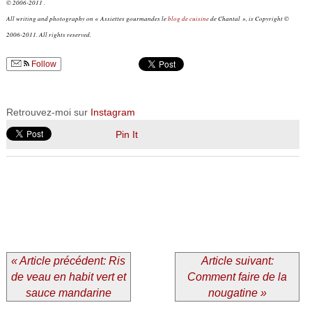
© 2006-2011 .
All writing and photography on « Assiettes gourmandes le
blog de cuisine
de Chantal », is Copyright ©
2006-2011. All rights reserved.
Follow
Retrouvez-moi sur
Instagram
Pin It
« Article précédent: Ris
Article suivant:
de veau en habit vert et
Comment faire de la
sauce mandarine
nougatine »