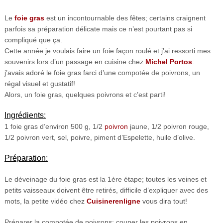
Le
foie gras
est un incontournable des fêtes; certains craignent
parfois sa préparation délicate mais ce n’est pourtant pas si
compliqué que ça.
Cette année je voulais faire un foie façon roulé et j’ai ressorti mes
souvenirs lors d’un passage en cuisine chez
Michel Portos
:
j’avais adoré le foie gras farci d’une compotée de poivrons, un
régal visuel et gustatif!
Alors, un foie gras, quelques poivrons et c’est parti!
Ingrédients:
1 foie gras d’environ 500 g, 1/2
poivron
jaune, 1/2 poivron rouge,
1/2 poivron vert, sel, poivre, piment d’Espelette, huile d’olive.
Préparation:
Le déveinage du foie gras est la 1ère étape; toutes les veines et
petits vaisseaux doivent être retirés, difficile d’expliquer avec des
mots, la petite vidéo chez
Cuisinerenligne
vous dira tout!
Préparer la compotée de poivrons: couper les poivrons en