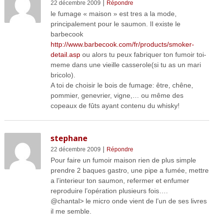
|
22 décembre 2009
Répondre
le fumage « maison » est tres a la mode,
principalement pour le saumon. Il existe le
barbecook
http://www.barbecook.com/fr/products/smoker-
detail.asp
ou alors tu peux fabriquer ton fumoir toi-
meme dans une vieille casserole(si tu as un mari
bricolo).
A toi de choisir le bois de fumage: être, chêne,
pommier, genevrier, vigne,… ou même des
copeaux de fûts ayant contenu du whisky!
stephane
|
22 décembre 2009
Répondre
Pour faire un fumoir maison rien de plus simple
prendre 2 baques gastro, une pipe a fumée, mettre
a l’interieur ton saumon, refermer et enfumer
reproduire l’opération plusieurs fois….
@chantal> le micro onde vient de l’un de ses livres
il me semble.