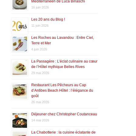
Méditerranéen de Luca Binaschi
16 juin 2026
Les 20 ans du Blog !
11 juin 2026
Les Roches au Lavandou : Entre Ciel,
Terre et Mer
4 juin 2026
La Passagère : L’éclat culinaire au cœur
de l’Hôtel mythique Belles Rives
29 mai 2026
Restaurant Les Pêcheurs au Cap
d’Antibes Beach Hôtel : l’élégance du
goût
26 mai 2026
Déjeuner chez Christopher Coutanceau
14 mai 2026
La Chabotterie : la cuisine éclatante de