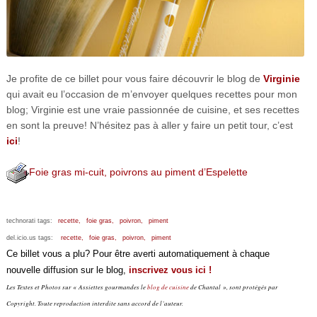
Je profite de ce billet pour vous faire découvrir le blog de
Virginie
qui avait eu l’occasion de m’envoyer quelques recettes pour mon
blog; Virginie est une vraie passionnée de cuisine, et ses recettes
en sont la preuve! N’hésitez pas à aller y faire un petit tour, c’est
ici
!
Foie gras mi-cuit, poivrons au piment d’Espelette
technorati tags:
recette,
foie gras,
poivron,
piment
del.icio.us tags:
recette,
foie gras,
poivron,
piment
Ce billet vous a plu? Pour être averti automatiquement à chaque
nouvelle diffusion sur le blog,
inscrivez vous ici !
Les Textes et Photos sur « Assiettes gourmandes le
blog de cuisine
de Chantal », sont protégés par
Copyright. Toute reproduction interdite sans accord de l’auteur.