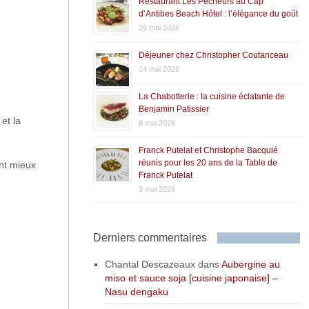
Restaurant Les Pêcheurs au Cap
d’Antibes Beach Hôtel : l’élégance du goût
26 mai 2026
Déjeuner chez Christopher Coutanceau
14 mai 2026
La Chabotterie : la cuisine éclatante de
Benjamin Patissier
et la
8 mai 2026
Franck Putelat et Christophe Bacquié
réunis pour les 20 ans de la Table de
ent mieux
Franck Putelat
3 mai 2026
Derniers commentaires
Chantal Descazeaux
dans
Aubergine au
miso et sauce soja [cuisine japonaise] –
Nasu dengaku