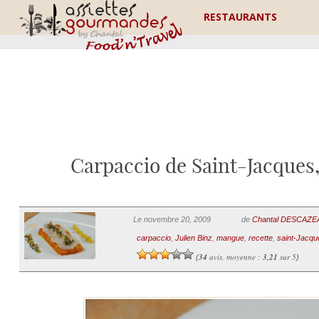
RESTAURANTS
Carpaccio de Saint-Jacques
Le novembre 20, 2009
de
Chantal DESCAZ
carpaccio
,
Julien Binz
,
mangue
,
recette
,
saint-Jacqu
34
avis, moyenne :
3,21
sur 5
(
)