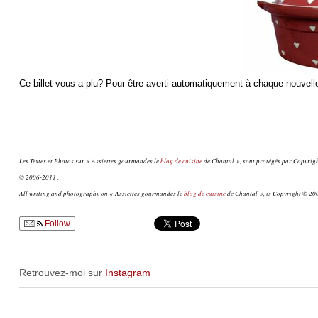
Ce billet vous a plu? Pour être averti automatiquement à chaque nouvelle
Les Textes et Photos sur « Assiettes gourmandes le
blog de cuisine
de Chantal », sont protégés par Copyright
© 2006-2011 .
All writing and photography on « Assiettes gourmandes le
blog de cuisine
de Chantal », is Copyright © 200
Follow
Retrouvez-moi sur
Instagram