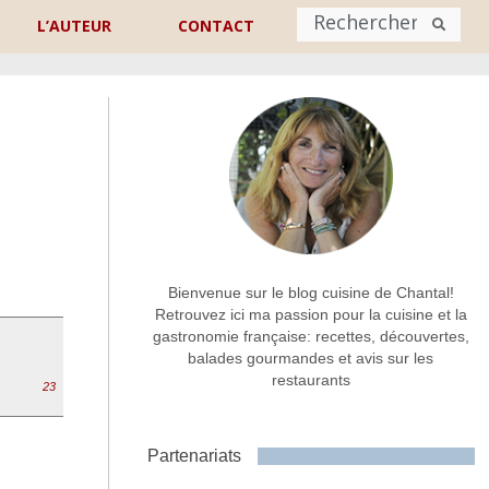
L’AUTEUR
CONTACT
Nom
*
rénom
Nom
Adresse de contact
*
Bienvenue sur le blog cuisine de Chantal!
Retrouvez ici ma passion pour la cuisine et la
gastronomie française: recettes, découvertes,
Commentaire ou message
*
balades gourmandes et avis sur les
restaurants
23
Partenariats