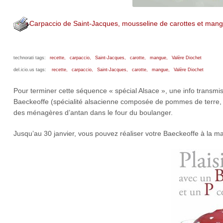
Carpaccio de Saint-Jacques, mousseline de carottes et man
technorati tags:
recette,
carpaccio,
Saint-Jacques,
carotte,
mangue,
Valère Diochet
del.icio.us tags:
recette,
carpaccio,
Saint-Jacques,
carotte,
mangue,
Valère Diochet
Pour terminer cette séquence « spécial Alsace », une info transmi
Baeckeoffe (spécialité alsacienne composée de pommes de terre, l
des ménagères d’antan dans le four du boulanger.
Jusqu’au 30 janvier, vous pouvez réaliser votre Baeckeoffe à la m