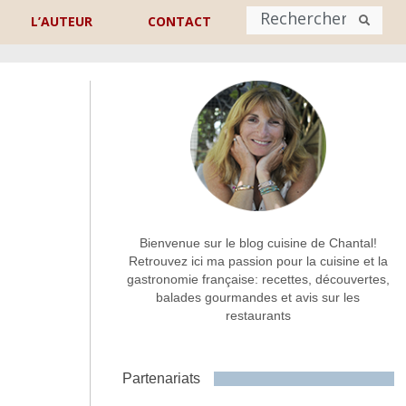
L’AUTEUR
CONTACT
Nom
*
rénom
Nom
Adresse de contact
*
Bienvenue sur le blog cuisine de Chantal!
Retrouvez ici ma passion pour la cuisine et la
gastronomie française: recettes, découvertes,
Commentaire ou message
*
balades gourmandes et avis sur les
restaurants
Partenariats