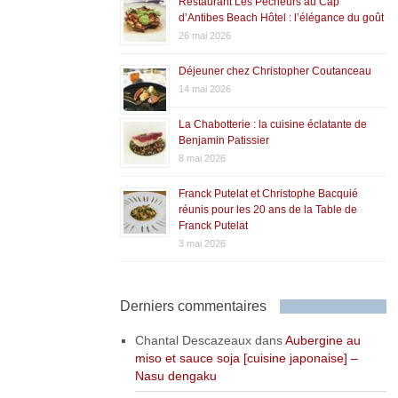
Restaurant Les Pêcheurs au Cap
d’Antibes Beach Hôtel : l’élégance du goût
26 mai 2026
Déjeuner chez Christopher Coutanceau
14 mai 2026
La Chabotterie : la cuisine éclatante de
Benjamin Patissier
8 mai 2026
Franck Putelat et Christophe Bacquié
réunis pour les 20 ans de la Table de
Franck Putelat
3 mai 2026
Derniers commentaires
Chantal Descazeaux
dans
Aubergine au
miso et sauce soja [cuisine japonaise] –
Nasu dengaku