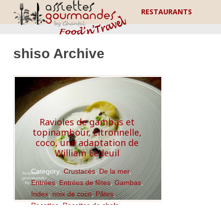
RESTAURANTS
shiso Archive
Ravioles de gambas et
topinambour, citronnelle,
coco, une adaptation de
William Ledeuil
Category:
Crustacés
,
De la mer
,
Entrées
,
Entrées de fêtes
,
Gambas
,
Index
,
noix de coco
,
Pâtes
,
Recettes
,
Recettes de chefs
,
Recettes de fêtes
,
Recettes salées
,