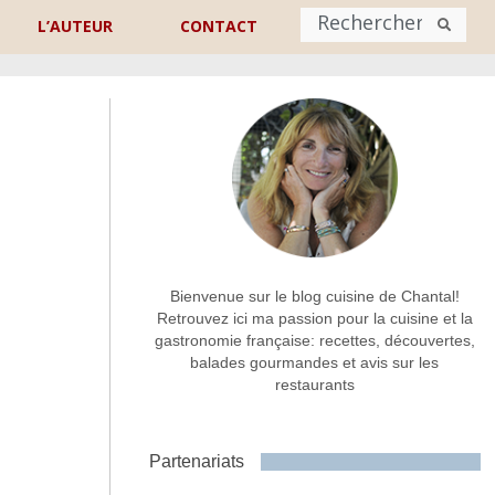
L’AUTEUR
CONTACT
Nom
*
rénom
Nom
Adresse de contact
*
Bienvenue sur le blog cuisine de Chantal!
Retrouvez ici ma passion pour la cuisine et la
gastronomie française: recettes, découvertes,
Commentaire ou message
*
balades gourmandes et avis sur les
restaurants
Partenariats