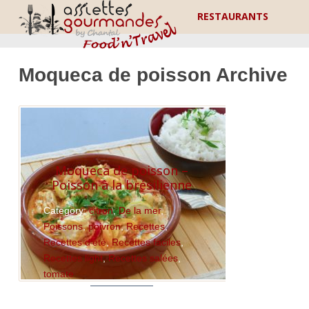
RESTAURANTS
Moqueca de poisson Archive
Moqueca de poisson –
Poisson à la brésilienne
Category:
citron
,
De la mer
,
Poissons
,
poivron
,
Recettes
,
Recettes d'été
,
Recettes faciles
,
Recettes light
,
Recettes salées
,
tomate
Read More