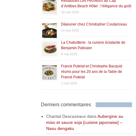
Restaurant Les Pêcheurs au Cap
d’Antibes Beach Hôtel : l’élégance du goût
26 mai 2026
Déjeuner chez Christopher Coutanceau
14 mai 2026
La Chabotterie : la cuisine éclatante de
Benjamin Patissier
8 mai 2026
Franck Putelat et Christophe Bacquié
réunis pour les 20 ans de la Table de
Franck Putelat
3 mai 2026
Derniers commentaires
Chantal Descazeaux
dans
Aubergine au
miso et sauce soja [cuisine japonaise] –
Nasu dengaku