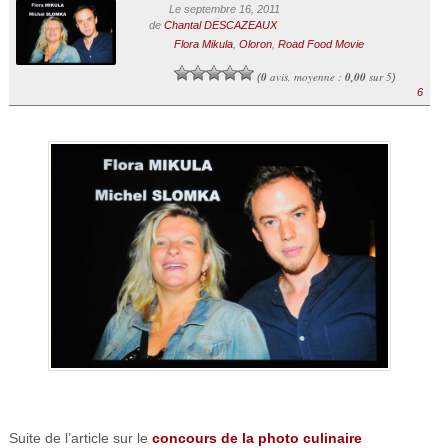
Le septembre 16, 2011
de
Chantal DESCAZEAUX
Flora Mikula
,
Oloron
,
Road Food Movie
0
avis, moyenne :
0,00
sur 5
(
)
6
Suite de l’article sur le
concours de la photo culinaire