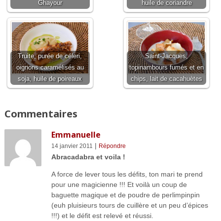
Ghayour
huile de coriandre
Truite, purée de céleri,
Saint-Jacques,
oignons caramélisés au
topinambours fumés et en
soja, huile de poireaux
chips, lait de cacahuètes
Commentaires
Emmanuelle
|
14 janvier 2011
Répondre
Abracadabra et voila !
A force de lever tous les défits, ton mari te prend
pour une magicienne !!! Et voilà un coup de
baguette magique et de poudre de perlimpinpin
(euh pluisieurs tours de cuillère et un peu d’épices
!!!) et le défit est relevé et réussi.