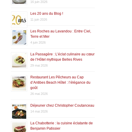
16 juin 2026
Les 20 ans du Blog !
11 juin 2026
Les Roches au Lavandou : Entre Ciel,
Terre et Mer
4 juin 2026
La Passagère : L’éclat culinaire au cœur
de l’Hôtel mythique Belles Rives
29 mai 2026
Restaurant Les Pêcheurs au Cap
d’Antibes Beach Hôtel : l’élégance du
goût
26 mai 2026
Déjeuner chez Christopher Coutanceau
14 mai 2026
La Chabotterie : la cuisine éclatante de
Benjamin Patissier