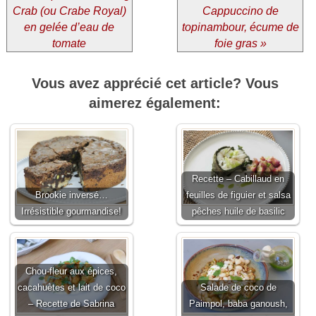
Crab (ou Crabe Royal)
Cappuccino de
en gelée d’eau de
topinambour, écume de
tomate
foie gras »
Vous avez apprécié cet article? Vous
aimerez également:
Recette – Cabillaud en
Brookie inversé…
feuilles de figuier et salsa
Irrésistible gourmandise!
pêches huile de basilic
Chou-fleur aux épices,
cacahuètes et lait de coco
Salade de coco de
– Recette de Sabrina
Paimpol, baba ganoush,