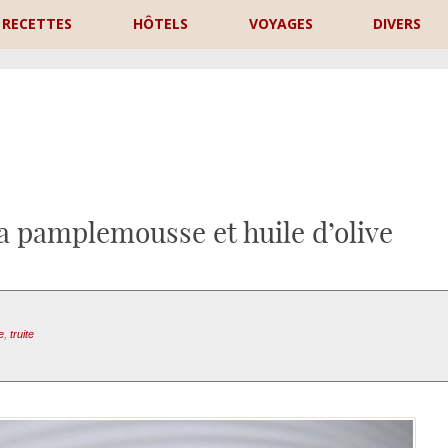
RECETTES
HÔTELS
VOYAGES
DIVERS
P
a pamplemousse et huile d’olive
e
,
truite