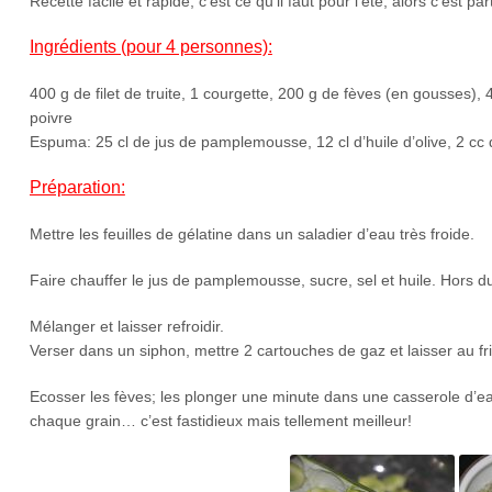
Recette facile et rapide, c’est ce qu’il faut pour l’été, alors c’est part
Ingrédients (pour 4 personnes):
400 g de filet de truite, 1 courgette, 200 g de fèves (en gousses), 
poivre
Espuma: 25 cl de jus de pamplemousse, 12 cl d’huile d’olive, 2 cc de
Préparation:
Mettre les feuilles de gélatine dans un saladier d’eau très froide.
Faire chauffer le jus de pamplemousse, sucre, sel et huile. Hors du
Mélanger et laisser refroidir.
Verser dans un siphon, mettre 2 cartouches de gaz et laisser au f
Ecosser les fèves; les plonger une minute dans une casserole d’eau bo
chaque grain… c’est fastidieux mais tellement meilleur!