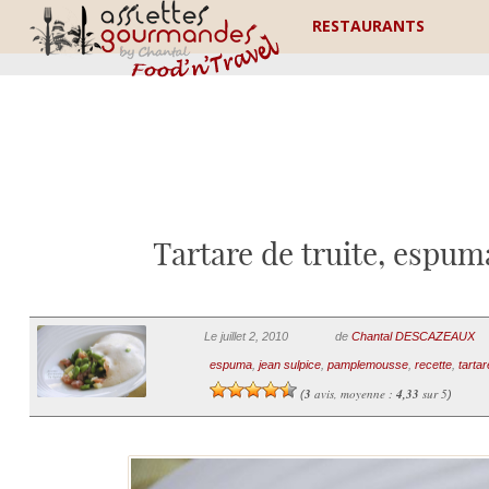
RESTAURANTS
Tartare de truite, espum
Le juillet 2, 2010
de
Chantal DESCAZEAUX
espuma
,
jean sulpice
,
pamplemousse
,
recette
,
tartar
3
avis, moyenne :
4,33
sur 5
(
)