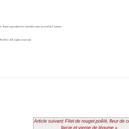
. Toute reproduction interdite sans accord de l’auteur.
6-2011. All rights reserved.
Article suivant: Filet de rouget poêlé, fleur de 
farcie et vierge de légume »