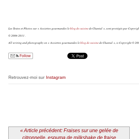
Les Textes et Photos sur « Assiettes gourmandes le
blog de cuisine
de Chantal », sont protégés par Copyright
© 2006-2011 .
All writing and photography on « Assiettes gourmandes le
blog de cuisine
de Chantal », is Copyright © 200
Follow
Retrouvez-moi sur
Instagram
« Article précédent: Fraises sur une gelée de
citronnelle, espuma de milkshake de fraise