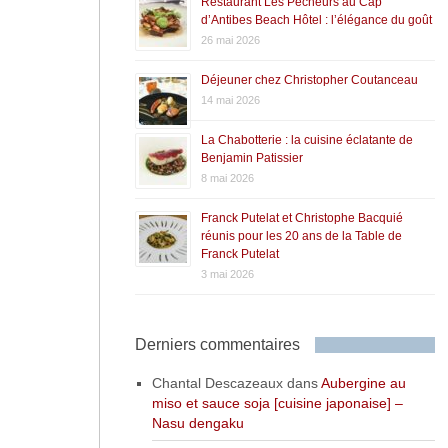
Restaurant Les Pêcheurs au Cap
d’Antibes Beach Hôtel : l’élégance du goût
26 mai 2026
Déjeuner chez Christopher Coutanceau
14 mai 2026
La Chabotterie : la cuisine éclatante de
Benjamin Patissier
8 mai 2026
Franck Putelat et Christophe Bacquié
réunis pour les 20 ans de la Table de
Franck Putelat
3 mai 2026
Derniers commentaires
Chantal Descazeaux
dans
Aubergine au
miso et sauce soja [cuisine japonaise] –
Nasu dengaku