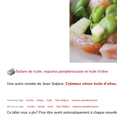
Tartare de truite, espuma pamplemousse et huile d’olive
Une autre recette de Jean Sulpice
:
Crémeux citron huile d’olive,
technorati tags:
recette,
tartare,
truite,
Jean Sulpice,
espuma pamplemousse
del.icio.us tags:
recette,
tartare,
truite,
Jean Sulpice,
espuma pamplemousse
Ce billet vous a plu? Pour être averti automatiquement à chaque nouvelle