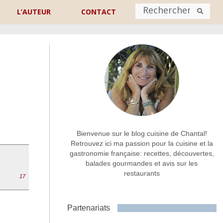
L’AUTEUR
CONTACT
Nom
*
rénom
Nom
Adresse de contact
*
Bienvenue sur le blog cuisine de Chantal!
Retrouvez ici ma passion pour la cuisine et la
gastronomie française: recettes, découvertes,
Commentaire ou message
*
balades gourmandes et avis sur les
restaurants
17
Partenariats