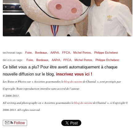
technorati tags:
Foire,
Bordeaux,
AAPrA,
FFCA,
Michel Portos,
Philippe Etchebest
del.icio.us tags:
Foire,
Bordeaux,
AAPrA,
FFCA,
Michel Portos,
Philippe Etchebest
Ce billet vous a plu? Pour être averti automatiquement à chaque
nouvelle diffusion sur le blog,
inscrivez vous ici !
Les Textes et Photos sur « Assiettes gourmandes le
blog de cuisine
de Chantal », sont protégés par
Copyright. Toute reproduction interdite sans accord de l’auteur.
© 2006-2011 .
All writing and photography on « Assiettes gourmandes le
blog de cuisine
de Chantal », is Copyright ©
2006-2011. All rights reserved.
Follow