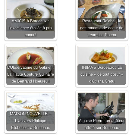
AMICIS à Bordeaux :
Restaurant Ro’cha , la
l’excellence étoilée à prix
gastronomie de coeur de
canon!
Jean-Luc Rocha
L’Observatoire du Gabriel :
INIMA à Bordeaux : La
La Haute Couture Culinaire
cuisine « de tout cœur »
de Bertrand Noeureuil
d’Oxana Crétu
MAISON NOUVELLE –
L’Univers Philippe
Aiguise Pierre, un affûteur
Etchebest à Bordeaux
affûté sur Bordeaux