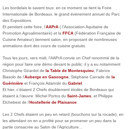
Les bordelais le savent tous: en ce moment se tient la Foire
Internationale de Bordeaux, le grand événement annuel du Parc
des Expositions.
Et pendant cette foire, l’
AAPrA
( l’Association Aquitaine de
Promotion Agroalimentaire) et la
FFCA
(Fédération Française de
Cuisine Amateur) tiennent salon, en proposant de nombreuses
animations dont des cours de cuisine gratuits.
Tous les jours, vers midi, l’AAPrA convie un Chef renommé de la
région pour faire une démo devant le public: il y a eu notamment
Christophe Girardot de
la Table de Montesquieu
, Fabrice
Biasolo de l’
Auberge en Gascogne
, Stéphane Carrade de
la
Guérinière
et François Adamski du
Gabriel
.
Et hier, c’étaient 2 Chefs doublement étoilés de Bordeaux qui
étaient à l’œuvre: Michel Portos du
Saint-James
, et Philippe
Etchebest de l’
Hostellerie de Plaisance
.
Les 2 Chefs étaient un peu en retard (bouchons sur la rocade), en
les attendant on en a profité pour se promener un peu dans la
partie consacrée au Salon de l’Agriculture…