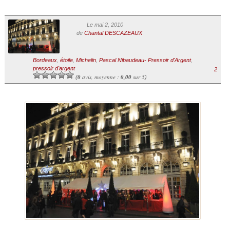
Le mai 2, 2010
de
Chantal DESCAZEAUX
Bordeaux
,
étoile
,
Michelin
,
Pascal Nibaudeau- Pressoir d'Argent
,
pressoir d'argent
2
0
avis, moyenne :
0,00
sur 5
(
)