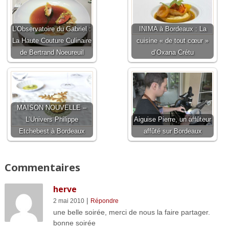
L’Observatoire du Gabriel :
INIMA à Bordeaux : La
La Haute Couture Culinaire
cuisine « de tout cœur »
de Bertrand Noeureuil
d’Oxana Crétu
MAISON NOUVELLE –
L’Univers Philippe
Aiguise Pierre, un affûteur
Etchebest à Bordeaux
affûté sur Bordeaux
Commentaires
herve
|
2 mai 2010
Répondre
une belle soirée, merci de nous la faire partager.
bonne soirée