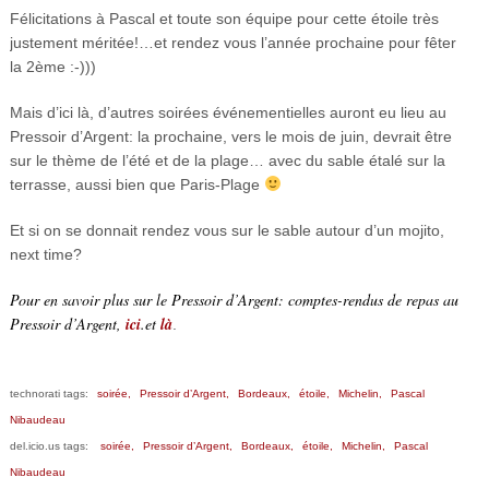
Félicitations à Pascal et toute son équipe pour cette étoile très
justement méritée!…et rendez vous l’année prochaine pour fêter
la 2ème :-)))
Mais d’ici là, d’autres soirées événementielles auront eu lieu au
Pressoir d’Argent: la prochaine, vers le mois de juin, devrait être
sur le thème de l’été et de la plage… avec du sable étalé sur la
terrasse, aussi bien que Paris-Plage
Et si on se donnait rendez vous sur le sable autour d’un mojito,
next time?
Pour en savoir plus sur le Pressoir d’Argent: comptes-rendus de repas au
Pressoir d’Argent,
ici
.
et
là
.
technorati tags:
soirée,
Pressoir d’Argent,
Bordeaux,
étoile,
Michelin,
Pascal
Nibaudeau
del.icio.us tags:
soirée,
Pressoir d’Argent,
Bordeaux,
étoile,
Michelin,
Pascal
Nibaudeau