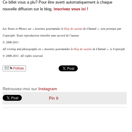
Ce billet vous a plu? Pour être averti automatiquement à chaque
nouvelle diffusion sur le blog,
inscrivez vous ici !
Les Textes et Photos sur « Assiettes gourmandes le
blog de cuisine
de Chantal », sont protégés par
Copyright. Toute reproduction interdite sans accord de l’auteur.
© 2006-2011 .
All writing and photography on « Assiettes gourmandes le
blog de cuisine
de Chantal », is Copyright
© 2006-2011. All rights reserved.
Follow
Retrouvez-moi sur
Instagram
Pin It