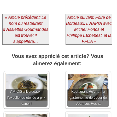
« Article précédent: Le
Article suivant: Foire de
nom du restaurant
Bordeaux: L’AAPrA avec
d’Assiettes Gourmandes
Michel Portos et
est trouvé: il
Philippe Etchebest, et la
s’appellera…
FFCA »
Vous avez apprécié cet article? Vous
aimerez également:
AMICIS à Bordeaux :
Restaurant Ro’cha , la
l’excellence étoilée à prix
gastronomie de coeur de
canon!
Jean-Luc Rocha