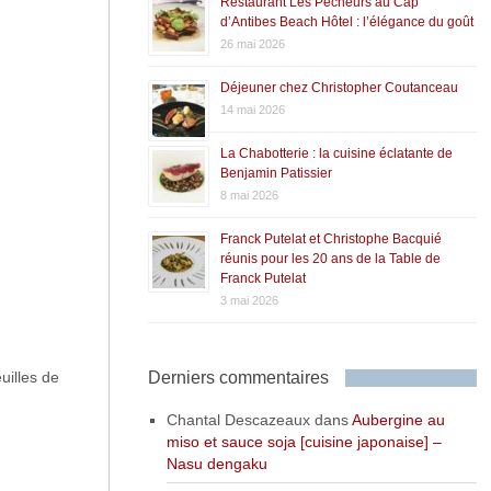
Restaurant Les Pêcheurs au Cap
d’Antibes Beach Hôtel : l’élégance du goût
26 mai 2026
Déjeuner chez Christopher Coutanceau
14 mai 2026
La Chabotterie : la cuisine éclatante de
Benjamin Patissier
8 mai 2026
Franck Putelat et Christophe Bacquié
réunis pour les 20 ans de la Table de
Franck Putelat
3 mai 2026
Derniers commentaires
uilles de
Chantal Descazeaux
dans
Aubergine au
miso et sauce soja [cuisine japonaise] –
Nasu dengaku