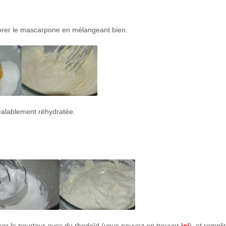
rporer le mascarpone en mélangeant bien.
 préalablement réhydratée.
iser le pourtour avec du rhodoïd (vous pouvez en trouver
ici
), et rempli