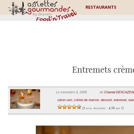
RESTAURANTS
Entremets crème
Le novembre 6, 2008
de
Chantal DESCAZE
citron vert
,
crème de marron
,
dessert
,
entremet
,
ma
2
avis, moyenne :
4,50
sur 5
(
)