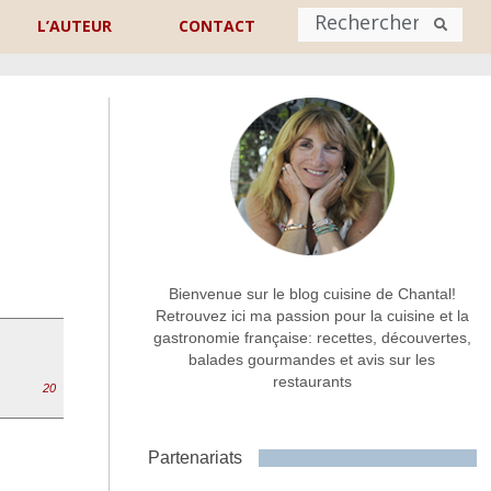
L’AUTEUR
CONTACT
Nom
*
rénom
Nom
Adresse de contact
*
Bienvenue sur le blog cuisine de Chantal!
Retrouvez ici ma passion pour la cuisine et la
gastronomie française: recettes, découvertes,
Commentaire ou message
*
balades gourmandes et avis sur les
restaurants
20
Partenariats