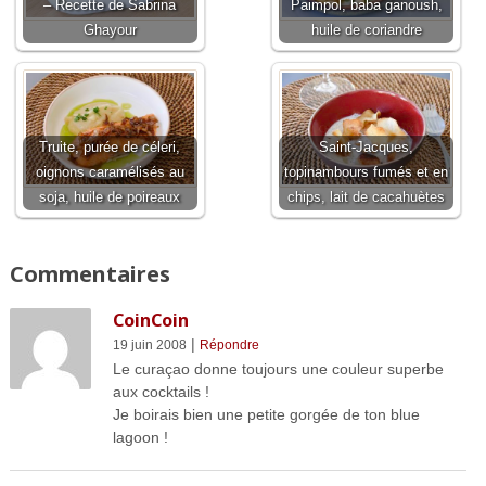
– Recette de Sabrina
Paimpol, baba ganoush,
Ghayour
huile de coriandre
Truite, purée de céleri,
Saint-Jacques,
oignons caramélisés au
topinambours fumés et en
soja, huile de poireaux
chips, lait de cacahuètes
Commentaires
CoinCoin
|
19 juin 2008
Répondre
Le curaçao donne toujours une couleur superbe
aux cocktails !
Je boirais bien une petite gorgée de ton blue
lagoon !