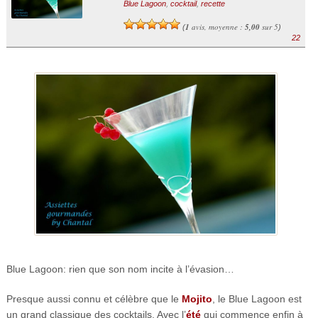
Blue Lagoon
,
cocktail
,
recette
1
avis, moyenne :
5,00
sur 5
(
)
22
Blue Lagoon: rien que son nom incite à l’évasion…
Presque aussi connu et célèbre que le
Mojito
, le Blue Lagoon est
un grand classique des cocktails. Avec l’
été
qui commence enfin à