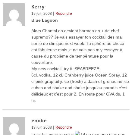
Kerry
|
19 juin 2008
Répondre
Blue Lagoon
Alors Chantal on devient barman en + de chef
supremo?? Je vais essayer ton cocktail des ma
sortie de clinique next week. Ta sphère au choco
est fabuleuse mais je ne vais pas m’y essayer à
cause du problème de température pour la
couverture.
My new cocktail, try it :SEABREEZE:
6cl. vodka, 12 cl. Cranberry juice Ocean Spray, 12
cl pink grapfuit juice (fresh) a dash of grenadine ice
cubes and shake and shake jusqu’au paradis c’est
délicieux et c’est pour 2. En route pour GVA ds, 1
hr.
emilie
|
19 juin 2008
Répondre
tu as fait venir le soleil
! il ne manque plus que