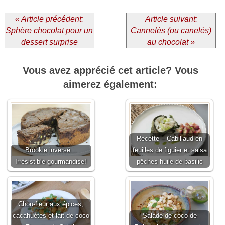
« Article précédent:
Article suivant:
Sphère chocolat pour un
Cannelés (ou canelés)
dessert surprise
au chocolat »
Vous avez apprécié cet article? Vous
aimerez également:
Recette – Cabillaud en
Brookie inversé…
feuilles de figuier et salsa
Irrésistible gourmandise!
pêches huile de basilic
Chou-fleur aux épices,
cacahuètes et lait de coco
Salade de coco de