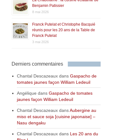
La Chabotterie : la cuisine éclatante de
Benjamin Patissier
8 mai 2026
Franck Putelat et Christophe Bacquié
réunis pour les 20 ans de la Table de
Franck Putelat
3 mai 2026
Derniers commentaires
Chantal Descazeaux
dans
Gaspacho de
tomates jaunes façon William Ledeuil
Angélique
dans
Gaspacho de tomates
jaunes façon William Ledeuil
Chantal Descazeaux
dans
Aubergine au
miso et sauce soja [cuisine japonaise] –
Nasu dengaku
Chantal Descazeaux
dans
Les 20 ans du