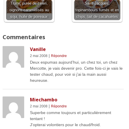
Truite, purée de céleri,
Saint-Jacques,
oignons caramélisés au
topinambours fumés et en
soja, huile de poireaux
chips, lait de cacahuètes
Commentaires
Vanille
|
2 mai 2008
Répondre
Deux espumas aujourd’hui, un chez toi, un chez
Mercotte, je vais devenir pro. Cette fois-ci je vais le
tester chaud, pour voir si j’ai la main aussi
heureuse.
Miechambo
|
2 mai 2008
Répondre
Superbe comme toujours et particulièrement
tentant !
J’opterai volontiers pour le chaud/froid.