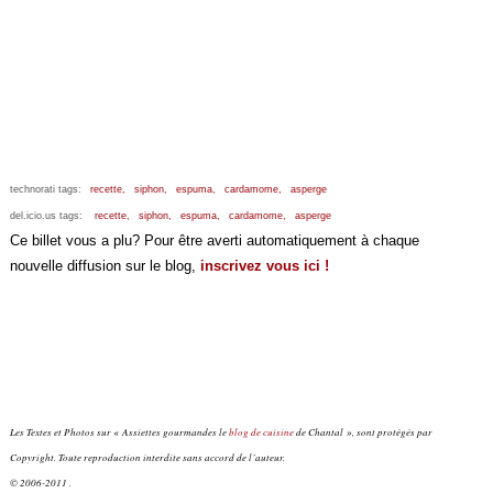
technorati tags:
recette,
siphon,
espuma,
cardamome,
asperge
del.icio.us tags:
recette,
siphon,
espuma,
cardamome,
asperge
Ce billet vous a plu? Pour être averti automatiquement à chaque
nouvelle diffusion sur le blog,
inscrivez vous ici !
Les Textes et Photos sur « Assiettes gourmandes le
blog de cuisine
de Chantal », sont protégés par
Copyright. Toute reproduction interdite sans accord de l’auteur.
© 2006-2011 .