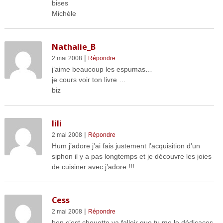
bises
Michèle
Nathalie_B
|
2 mai 2008
Répondre
j’aime beaucoup les espumas…
je cours voir ton livre …
biz
lili
|
2 mai 2008
Répondre
Hum j’adore j’ai fais justement l’acquisition d’un
siphon il y a pas longtemps et je découvre les joies
de cuisiner avec j’adore !!!
Cess
|
2 mai 2008
Répondre
ben c’est chouette va falloir que tu me le dédicaces