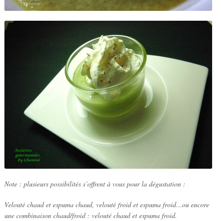
Note : plusieurs possibilités s’offrent à vous pour la dégustation :
Velouté chaud et espuma chaud, velouté froid et espuma froid…ou encore
une combinaison chaud/froid : velouté chaud et espuma froid.