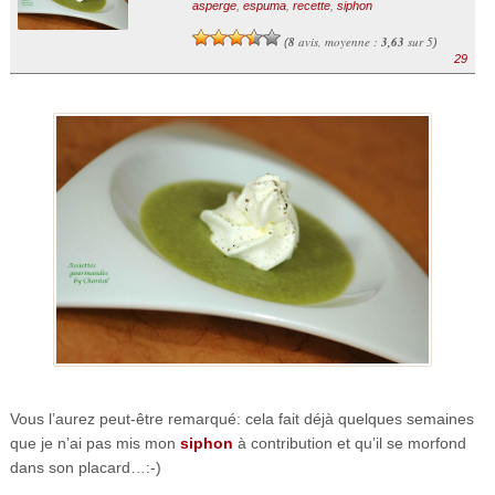
asperge
,
espuma
,
recette
,
siphon
8
avis, moyenne :
3,63
sur 5
(
)
29
Vous l’aurez peut-être remarqué: cela fait déjà quelques semaines
que je n’ai pas mis mon
siphon
à contribution et qu’il se morfond
dans son placard…:-)