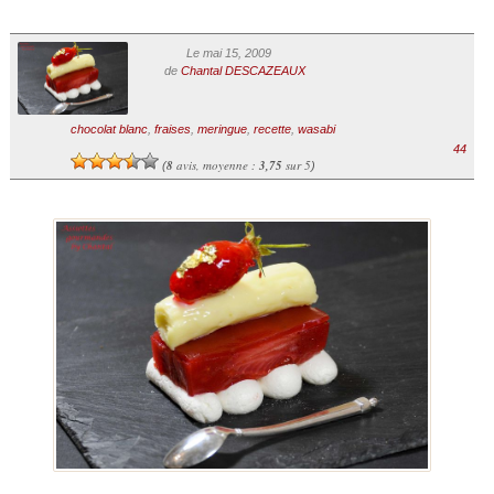
Le mai 15, 2009
de
Chantal DESCAZEAUX
chocolat blanc
,
fraises
,
meringue
,
recette
,
wasabi
44
8
avis, moyenne :
3,75
sur 5
(
)