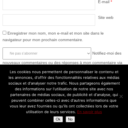
E-mail
*
Site web
Enregistrer mon nom, mon e-mail et mon site dans le
navigateur pour mon prochain commentaire.
Notifiez-moi des
nouveaux commentaires ou des réponses à mon commentaire via
e-mail. Vous pouvez aussi
vous abonner
sans commenter.
Les cookies nous permettent de personnaliser le contenu et
les annonces, d'offrir des fonctionnalités relatives aux médias
sociaux et d'analyser notre trafic. Nous partageons également
des informations sur l'utilisation de notre site avec nos
partenaires de médias sociaux, de publicité et d'analyse, qui
peuvent combiner celles-ci avec d'autres informations que
vous leur avez fournies ou qu'ils ont collectées lors de votre
utilisation de leurs services.
En savoir plus
Ok
No