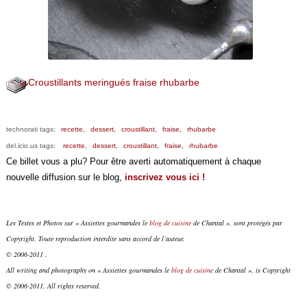
Croustillants meringués fraise rhubarbe
technorati tags:
recette,
dessert,
croustillant,
fraise,
rhubarbe
del.icio.us tags:
recette,
dessert,
croustillant,
fraise,
rhubarbe
Ce billet vous a plu? Pour être averti automatiquement à chaque
nouvelle diffusion sur le blog,
inscrivez vous ici !
Les Textes et Photos sur « Assiettes gourmandes le
blog de cuisine
de Chantal », sont protégés par
Copyright. Toute reproduction interdite sans accord de l’auteur.
© 2006-2011 .
All writing and photography on « Assiettes gourmandes le
blog de cuisine
de Chantal », is Copyright
© 2006-2011. All rights reserved.