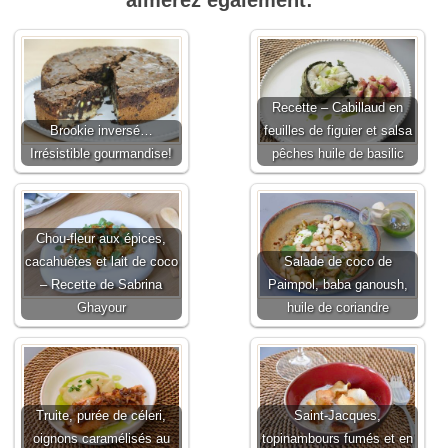
Recette – Cabillaud en
Brookie inversé…
feuilles de figuier et salsa
Irrésistible gourmandise!
pêches huile de basilic
Chou-fleur aux épices,
cacahuètes et lait de coco
Salade de coco de
– Recette de Sabrina
Paimpol, baba ganoush,
Ghayour
huile de coriandre
Truite, purée de céleri,
Saint-Jacques,
oignons caramélisés au
topinambours fumés et en