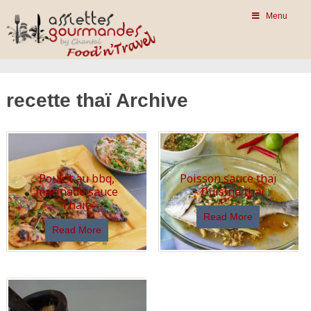
Menu
recette thaï Archive
Poulet au bbq,
Poisson sauce thaï
marinade sauce
– Cuisine thaï
Thaïe
Read More
Read More