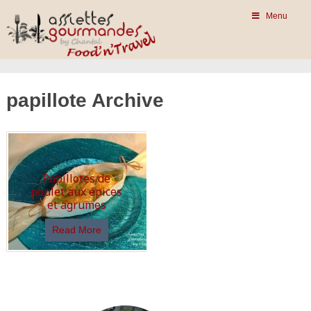
Menu
papillote Archive
Papillotes de
poulet aux épices
et agrumes
Read More