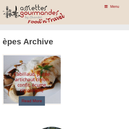
Menu
èpes Archive
Cabillaud, purée
artichaut citron
confit, écume
citronnelle
Read More