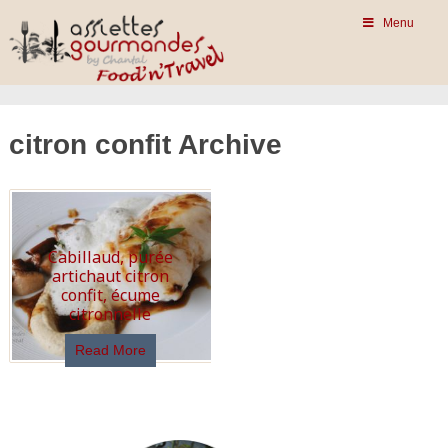
Menu
citron confit Archive
Cabillaud, purée
artichaut citron
confit, écume
citronnelle
Read More