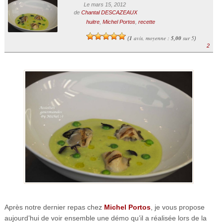
Le mars 15, 2012
de
Chantal DESCAZEAUX
huitre
,
Michel Portos
,
recette
1
avis, moyenne :
5,00
sur 5
(
)
2
Après notre dernier repas chez
Michel Portos
, je vous propose
aujourd’hui de voir ensemble une démo qu’il a réalisée lors de la