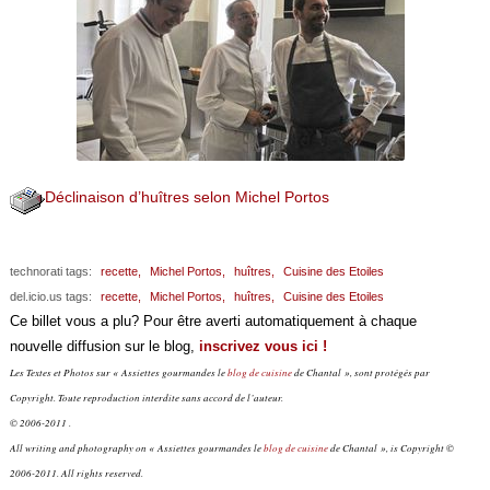
Déclinaison d’huîtres selon Michel Portos
technorati tags:
recette,
Michel Portos,
huîtres,
Cuisine des Etoiles
del.icio.us tags:
recette,
Michel Portos,
huîtres,
Cuisine des Etoiles
Ce billet vous a plu? Pour être averti automatiquement à chaque
nouvelle diffusion sur le blog,
inscrivez vous ici !
Les Textes et Photos sur « Assiettes gourmandes le
blog de cuisine
de Chantal », sont protégés par
Copyright. Toute reproduction interdite sans accord de l’auteur.
© 2006-2011 .
All writing and photography on « Assiettes gourmandes le
blog de cuisine
de Chantal », is Copyright ©
2006-2011. All rights reserved.