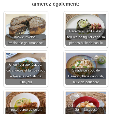
aimerez également:
Recette – Cabillaud en
Brookie inversé…
feuilles de figuier et salsa
Irrésistible gourmandise!
pêches huile de basilic
Chou-fleur aux épices,
cacahuètes et lait de coco
Salade de coco de
– Recette de Sabrina
Paimpol, baba ganoush,
Ghayour
huile de coriandre
Truite, purée de céleri,
Saint-Jacques,