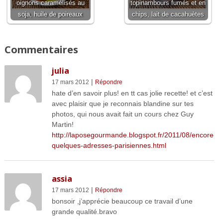
oignons caramélisés au
topinambours fumés et en
soja, huile de poireaux
chips, lait de cacahuètes
Commentaires
julia
|
17 mars 2012
Répondre
hate d’en savoir plus! en tt cas jolie recette! et c’est
avec plaisir que je reconnais blandine sur tes
photos, qui nous avait fait un cours chez Guy
Martin!
http://laposegourmande.blogspot.fr/2011/08/encore-
quelques-adresses-parisiennes.html
assia
|
17 mars 2012
Répondre
bonsoir ,j’apprécie beaucoup ce travail d’une
grande qualité.bravo